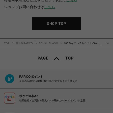
特定商取引法など法令に基づく表記は
こちら
ショップお問い合わせは
こちら
SHOP TOP
TOP
名古屋PARCO
ROYAL FLASH
1807/イチハチゼロナナ/Star
…
Sneakers Low
PARCOポイント
全国のPARCOやONLINE PARCOで貯まる＆使える
ポケパル払い
初回登録＆お買物で最大1,500円分のPARCOポイント進呈