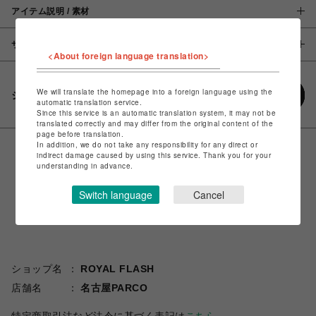
アイテム説明 / 素材
サイズ
<About foreign language translation>
We will translate the homepage into a foreign language using the
シェアする
automatic translation service.
Since this service is an automatic translation system, it may not be
translated correctly and may differ from the original content of the
page before translation.
In addition, we do not take any responsibility for any direct or
indirect damage caused by using this service. Thank you for your
understanding in advance.
Switch language
Cancel
ショップ名
ROYAL FLASH
店舗名
名古屋PARCO