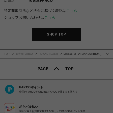
店舗名
名古屋PARCO
特定商取引法など法令に基づく表記は
こちら
ショップお問い合わせは
こちら
SHOP TOP
TOP
名古屋PARCO
ROYAL FLASH
Maison MIHARAYASUHIRO/メ
…
ゾン ミハラヤスヒロ/Distressed Tee
PARCOポイント
全国のPARCOやONLINE PARCOで貯まる＆使える
ポケパル払い
初回登録＆お買物で最大1,500円分のPARCOポイント進呈