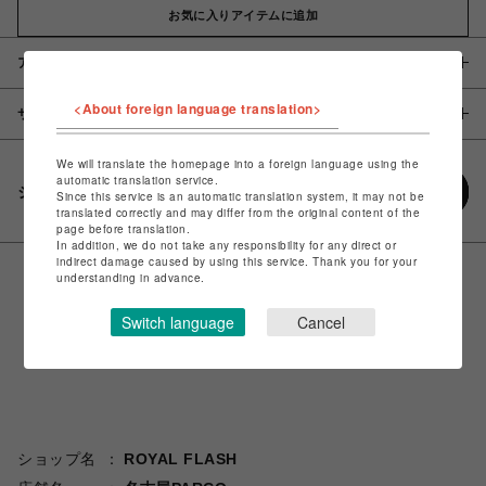
お気に入りアイテムに追加
アイテム説明 / 素材
<About foreign language translation>
サイズ
We will translate the homepage into a foreign language using the
automatic translation service.
シェアする
Since this service is an automatic translation system, it may not be
translated correctly and may differ from the original content of the
page before translation.
In addition, we do not take any responsibility for any direct or
indirect damage caused by using this service. Thank you for your
understanding in advance.
Switch language
Cancel
ショップ名
ROYAL FLASH