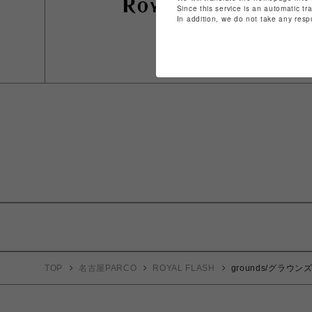
Since this service is an automatic tr
In addition, we do not take any resp
TOP
名古屋PARCO
ROYAL FLASH
grounds/グラウンズ