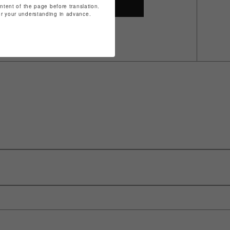
SHOP TOP
ontent of the page before translation.
for your understanding in advance.