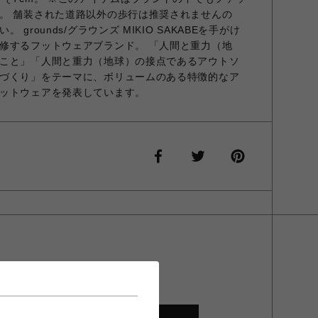
。 舗装された道路以外の歩行は推奨されませんの
grounds/グラウンズ MIKIO SAKABEを手がけ
修するフットウェアブランド。 「人間と重力（地
こと」「人間と重力（地球）の接点であるアウトソ
づくり」をテーマに、ボリュームのある特徴的なア
ットウェアを発表しています。