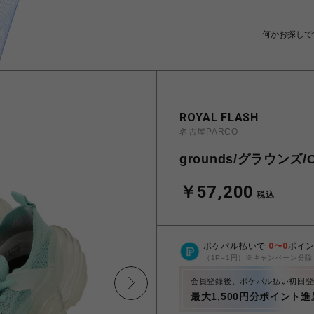
ROYAL FLASH
名古屋PARCO
grounds/グラウンズ/
￥57,200
税込
ポケパル払いで
0
〜
0
ポイ
（1P=1円）※キャンペーン分除
会員登録後、ポケパル払い初回登
最大1,500円分ポイント進