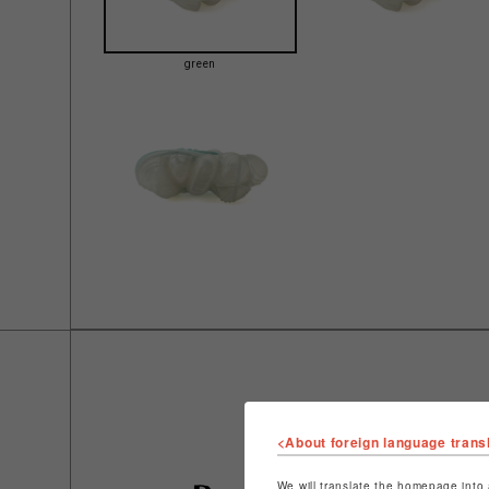
green
<About foreign language trans
We will translate the homepage into 