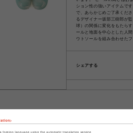
ション性の強いアイテムです
で、あらかじめご了承ください。 
るデザイナー坂部三樹郎が監
球）の関係に変化をもたらす
ールと地面を中心とした人間
ウトソールを組み合わせたフ
シェアする
lation>
ショップ名
ROYAL FLASH
店舗名
名古屋PARCO
a foreign language using the automatic translation service.