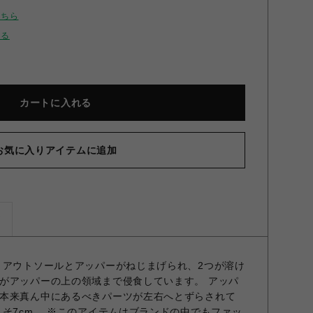
こちら
せる
カートに入れる
お気に入りアイテムに追加
ズ
 アウトソールとアッパーがねじまげられ、2つが溶け
がアッパーの上の領域まで侵食しています。 アッパ
本来真ん中にあるべきパーツが左右へとずらされて
よそ7cm。 ※このアイテムはブランドの中でもファッ