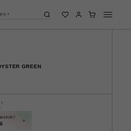
OYSTER GREEN
ント
く
録&利用で
呈