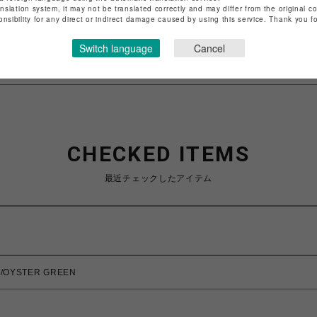
anslation system, it may not be translated correctly and may differ from the original c
特定商取引法など法令に基づく表記は
こちら
onsibility for any direct or indirect damage caused by using this service. Thank you 
ショップお問い合わせは
こちら
Switch language
Cancel
CHECKED ITEMS
最近チェックしたアイテム
/OYSTER GREEN