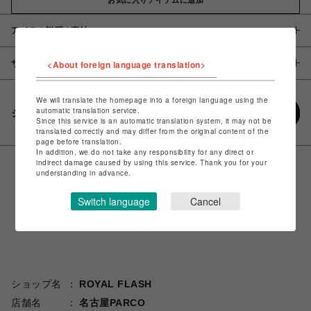
アイテム説明 / 素材
サイズ
<About foreign language translation>
We will translate the homepage into a foreign language using the
automatic translation service.
シェアする
Since this service is an automatic translation system, it may not be
translated correctly and may differ from the original content of the
page before translation.
In addition, we do not take any responsibility for any direct or
indirect damage caused by using this service. Thank you for your
understanding in advance.
Switch language
Cancel
ショップ名
ROYAL FLASH
店舗名
名古屋PARCO