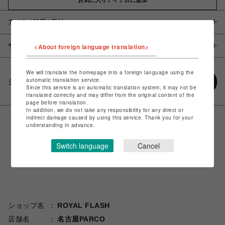
アイテム説明 / 素材
サイズ
<About foreign language translation>
We will translate the homepage into a foreign language using the
automatic translation service.
シェアする
Since this service is an automatic translation system, it may not be
translated correctly and may differ from the original content of the
page before translation.
In addition, we do not take any responsibility for any direct or
indirect damage caused by using this service. Thank you for your
understanding in advance.
Switch language
Cancel
ショップ名
ROYAL FLASH
店舗名
名古屋PARCO