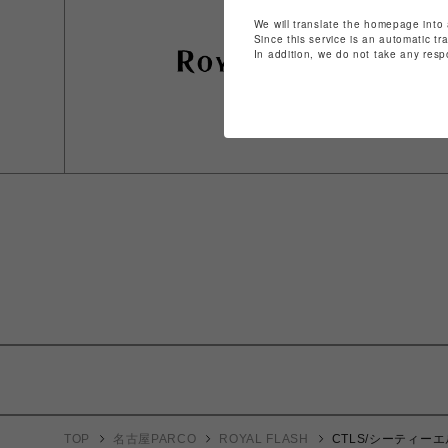
We will translate the homepage into 
Since this service is an automatic tr
In addition, we do not take any resp
TOP
名古屋PARCO
ROYAL FLASH
CTLS/シーティーエル