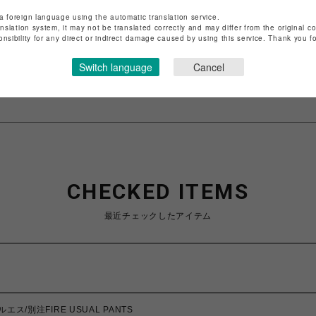
ショップ名
ROYAL FLASH
a foreign language using the automatic translation service.
anslation system, it may not be translated correctly and may differ from the original c
店舗名
名古屋PARCO
onsibility for any direct or indirect damage caused by using this service. Thank you 
特定商取引法など法令に基づく表記は
こちら
Switch language
Cancel
ショップお問い合わせは
こちら
CHECKED ITEMS
最近チェックしたアイテム
エス/別注FIRE USUAL PANTS