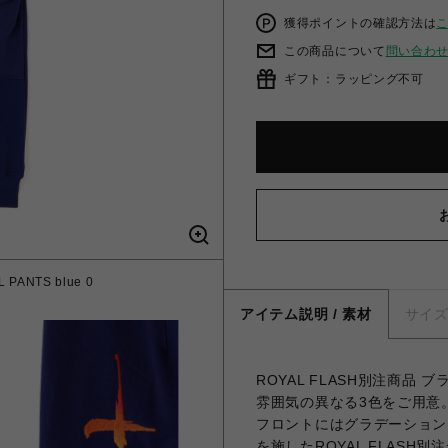
獲得ポイントの確認方法は
この商品について
問い合わ
ギフト：ラッピング不可
ANTS blue 0
アイテム説明 / 素材
サイ
ROYAL FLASH別注商品
雰囲気の異なる3色をご用意
フロントにはグラデーション
を施したROYAL FLAS