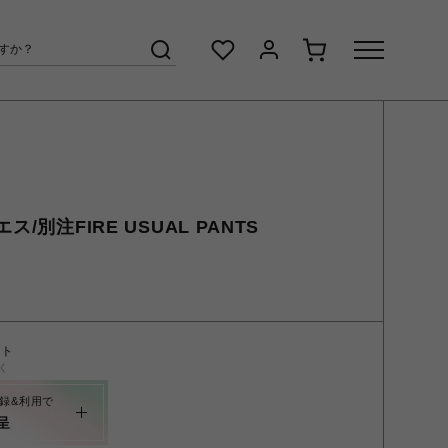
/別注FIRE USUAL PANTS
ント
く
録&利用で
呈