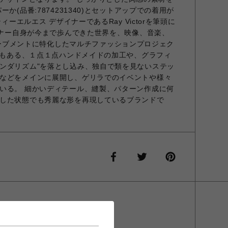
か(品番:7874231340)とセットアップでの着用が
ィーエルエス デザイナーであるRay Victorを筆頭に
ザイナー自身が今まで歩んできた世界を、映像、音楽、
言ったムーブメントに特化したマルチファッションプロジェク
詞でもある、１点１点ハンドメイドの加工や、グラフィ
ンダリズム"を落とし込み、独自で類を見ないステッ
などをメインに展開し、ゲリラでのイベントや様々
いる。 細かいディテール、縫製、パターン作成に何
した状態でも秀麗な形を再現しているブランドで