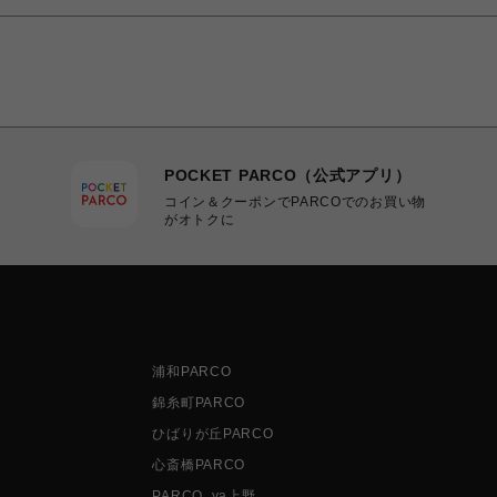
POCKET PARCO（公式アプリ）
コイン＆クーポンでPARCOでのお買い物
がオトクに
浦和PARCO
錦糸町PARCO
ひばりが丘PARCO
心斎橋PARCO
PARCO_ya上野