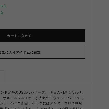
こちら
せる
カートに入れる
お気に入りアイテムに追加
ズ
 ブランド定番のUSUALシリーズ。 今回の別注に合わせ、
。 サルエルシルエットが人気のスウェットパンツに、
カラーのロゴ刺繍、バックにはアンダークロス刺繍
H別注デザインとなります。 しっかりとした肉感の素材を