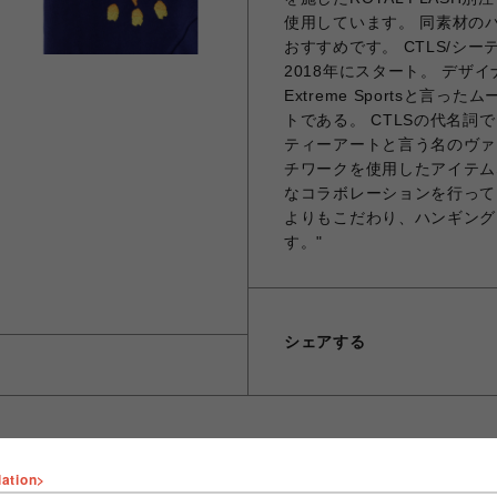
使用しています。 同素材のパー
おすすめです。 CTLS/シーテ
2018年にスタート。 デ
Extreme Sportsと
トである。 CTLSの代名
ティーアートと言う名のヴァ
チワークを使用したアイテム
なコラボレーションを行って
よりもこだわり、ハンギング
す。"
シェアする
lation>