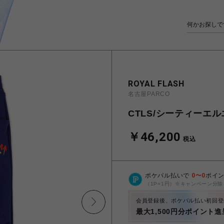
ROYAL FLASH
名古屋PARCO
CTLS/シーティーエルエス
￥46,200
税込
ポケパル払いで
0
〜
0
ポイ
（1P=1円）※キャンペーン分除
会員登録後、ポケパル払い初回登
最大1,500円分ポイント進