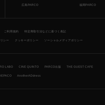
広島PARCO
福岡PARCO
ご利用規約
特定商取引法などに基づく表記
ポリシー
クッキーポリシー
ソーシャルメディアポリシー
RO LABO
CINE QUINTO
PARCO出版
THE GUEST CAFE
DEPACO
AnotherADdress