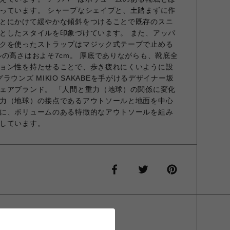
っています。 シャープなシェイプと、土踏まずに作
とにかけて緩やかな傾斜をつけることで既存のスニ
としたスタイルを印象づけています。 また、アッパ
クを使ったストラップはマジック式テープで止める
ルの高さはおよそ7cm。 厚底でありながらも、靴底全
ョン性を持たせることで、歩き疲れにくいように設
/グラウンズ MIKIO SAKABEを手がけるデザイナー坂
ェアブランド。 「人間と重力（地球）の関係に変化
力（地球）の接点であるアウトソールと地面を中心
に、ボリュームのある特徴的なアウトソールを組み
しています。