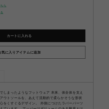
こちら
せる
カートに入れる
お気に入りアイテムに追加
ズ
でしまったようなフットウェア 本来、体全体を支え
アウトソールを、あえて流動的で柔らかそうな形状
心をくすぐるデザイン。 外側につけたラバーパーツ
えています。 アッパーはボリュームのある靴底とは