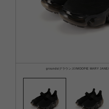
grounds/グラウンズ//MOOPIE MARY JANE/B