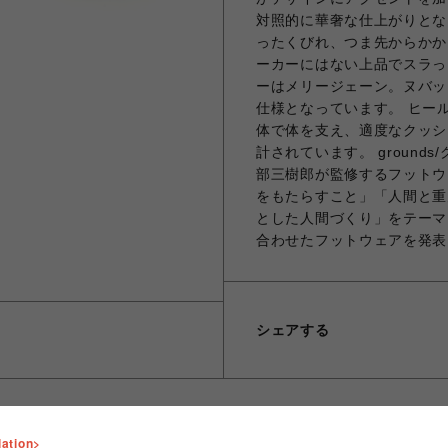
対照的に華奢な仕上がりとな
ったくびれ、つま先からかか
ーカーにはない上品でスラっ
ーはメリージェーン。ヌバッ
仕様となっています。 ヒー
体で体を支え、適度なクッシ
計されています。 grounds
部三樹郎が監修するフットウ
をもたらすこと」「人間と重
とした人間づくり」をテーマ
合わせたフットウェアを発表
シェアする
lation>