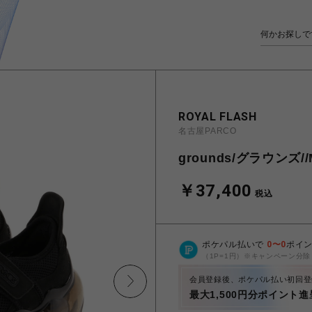
ROYAL FLASH
名古屋PARCO
grounds/グラウンズ//
￥37,400
税込
ポケパル払いで
0
〜
0
ポイ
（1P=1円）※キャンペーン分除
会員登録後、ポケパル払い初回登
最大1,500円分ポイント進