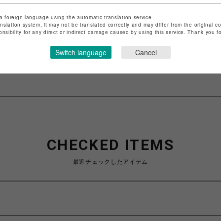
a foreign language using the automatic translation service.
ショップ名
ROYAL FLASH
anslation system, it may not be translated correctly and may differ from the original c
店舗名
名古屋PARCO
onsibility for any direct or indirect damage caused by using this service. Thank you 
特定商取引法など法令に基づく表記は
こちら
Switch language
Cancel
ショップお問い合わせは
こちら
CHECKED ITEMS
最近チェックしたアイテム