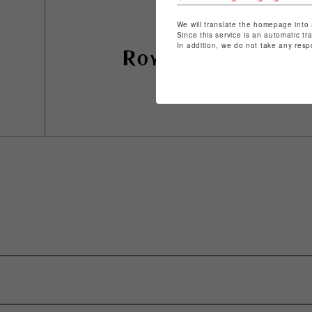
We will translate the homepage into 
Since this service is an automatic tr
In addition, we do not take any resp