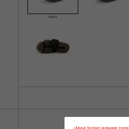
black
<About foreign language trans