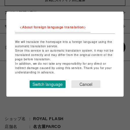
アイテム説明 / 素材
サイズ
<About foreign language translation>
We will translate the homepage into a foreign language using the
automatic translation service.
シェアする
Since this service is an automatic translation system, it may not be
translated correctly and may differ from the original content of the
page before translation.
In addition, we do not take any responsibility for any direct or
indirect damage caused by using this service. Thank you for your
understanding in advance.
Switch language
Cancel
ショップ名
ROYAL FLASH
店舗名
名古屋PARCO