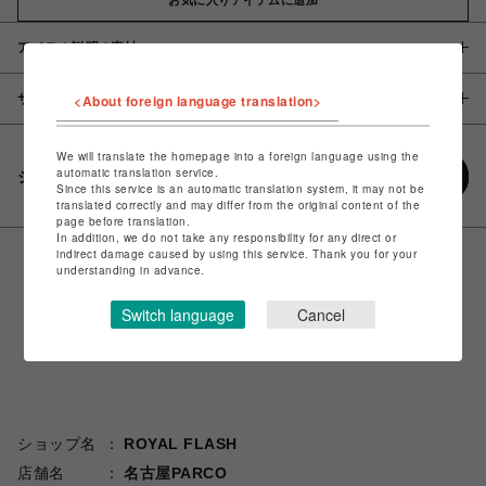
アイテム説明 / 素材
サイズ
<About foreign language translation>
We will translate the homepage into a foreign language using the
automatic translation service.
シェアする
Since this service is an automatic translation system, it may not be
translated correctly and may differ from the original content of the
page before translation.
In addition, we do not take any responsibility for any direct or
indirect damage caused by using this service. Thank you for your
understanding in advance.
Switch language
Cancel
ショップ名
ROYAL FLASH
店舗名
名古屋PARCO