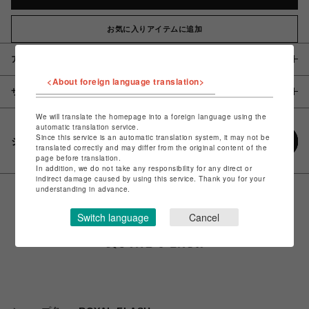
お気に入りアイテムに追加
アイテム説明 / 素材
<About foreign language translation>
サイズ
We will translate the homepage into a foreign language using the
automatic translation service.
Since this service is an automatic translation system, it may not be
シェアする
translated correctly and may differ from the original content of the
page before translation.
In addition, we do not take any responsibility for any direct or
indirect damage caused by using this service. Thank you for your
understanding in advance.
Switch language
Cancel