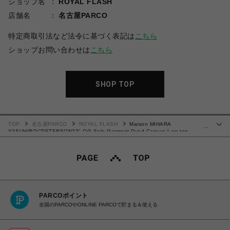
ショップ名
ROYAL FLASH
店舗名
名古屋PARCO
特定商取引法など法令に基づく表記は
こちら
ショップお問い合わせは
こちら
SHOP TOP
TOP
名古屋PARCO
ROYAL FLASH
Maison MIHARA
…
YASUHIRO/"PETERSON23" OG Sole Garment Dyed Canvas Low-top
Sneaker
PARCOポイント
全国のPARCOやONLINE PARCOで貯まる＆使える