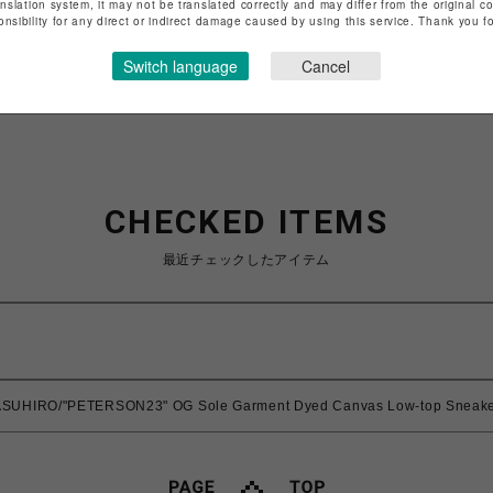
anslation system, it may not be translated correctly and may differ from the original c
特定商取引法など法令に基づく表記は
こちら
onsibility for any direct or indirect damage caused by using this service. Thank you 
ショップお問い合わせは
こちら
Switch language
Cancel
CHECKED ITEMS
最近チェックしたアイテム
SUHIRO/"PETERSON23" OG Sole Garment Dyed Canvas Low-top Sneak