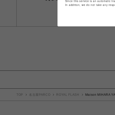
Since this service is an automatic tr
In addition, we do not take any resp
TOP
名古屋PARCO
ROYAL FLASH
Maison MIHARA YA