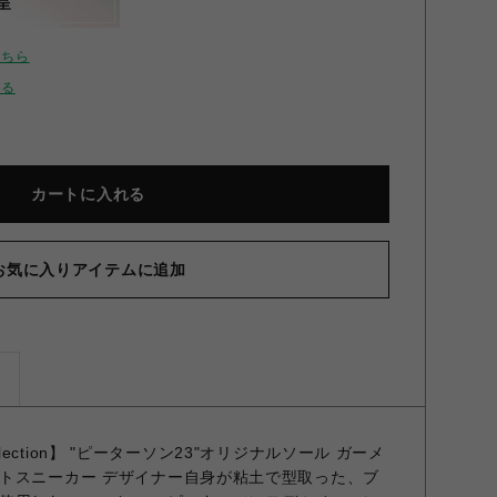
呈
こちら
せる
カートに入れる
お気に入りアイテムに追加
ズ
 Collection】 "ピーターソン23"オリジナルソール ガーメ
トスニーカー デザイナー自身が粘土で型取った、ブ