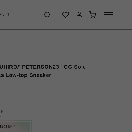
UHIRO/"PETERSON23" OG Sole
s Low-top Sneaker
ント
く
録&利用で