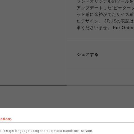
ランドオリジナルのソールを
アップデートした"ピーターソ
ット感に余裕がでたサイズ感
たデザイン。 JP,USの表
承くださいませ。 For Order to 
シェアする
ショップ名
ROYAL FLASH
lation>
店舗名
名古屋PARCO
a foreign language using the automatic translation service.