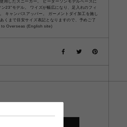
使用したスニーカー。 ピーターソンモデルベースに
ン23"モデル。 ワイズが幅広になり、足入れのフィ
。 キャンバスアッパー。 ガーメントダイ加工を施し
記はあくまで目安サイズ表記となりますので、予めご了
Overseas (English site)
SHOP TOP