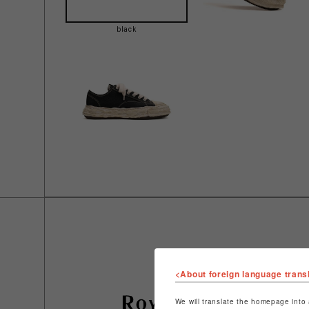
black
<About foreign language trans
We will translate the homepage into 