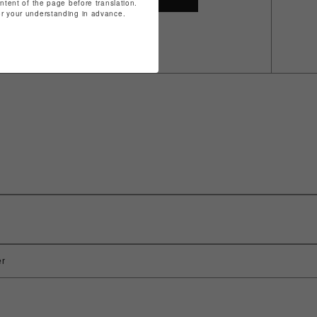
ontent of the page before translation.
for your understanding in advance.
er