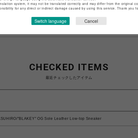
anslation system, it may not be translated correctly and may differ from the original c
特定商取引法など法令に基づく表記は
こちら
onsibility for any direct or indirect damage caused by using this service. Thank you 
ショップお問い合わせは
こちら
Switch language
Cancel
CHECKED ITEMS
最近チェックしたアイテム
SUHIRO/"BLAKEY" OG Sole Leather Low-top Sneaker