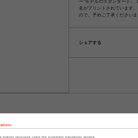
ー"モデルのスタンダード。
名がプリントされています。 
ので、予めご了承くださいま
シェアする
lation>
ショップ名
ROYAL FLASH
店舗名
名古屋PARCO
a foreign language using the automatic translation service.