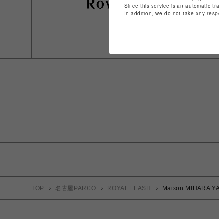
Since this service is an automatic tr
In addition, we do not take any resp
TOP
名古屋PARCO
ROYAL FLASH
Maison MIHARA YA