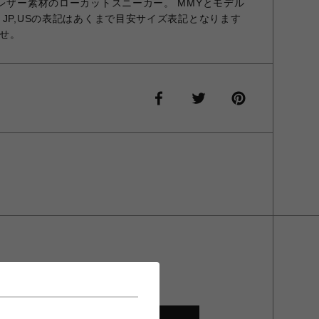
 レザー素材のローカットスニーカー。 MMYとモデル
JP,USの表記はあくまで目安サイズ表記となります
せ。