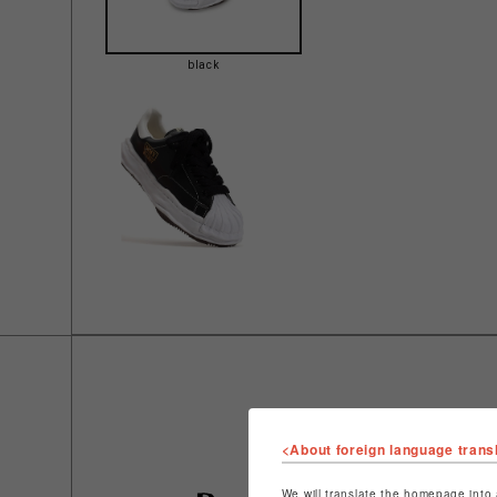
black
<About foreign language trans
We will translate the homepage into 