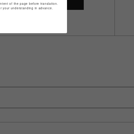
SHOP TOP
ontent of the page before translation.
for your understanding in advance.