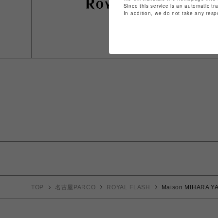
Since this service is an automatic tr
In addition, we do not take any resp
TOP
名古屋PARCO
ROYAL FLASH
Maison MIHARA YA