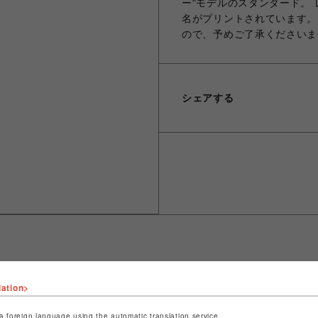
ー"モデルのスタンダード。
名がプリントされています。 
ので、予めご了承くださいま
シェアする
lation>
ショップ名
ROYAL FLASH
店舗名
名古屋PARCO
a foreign language using the automatic translation service.