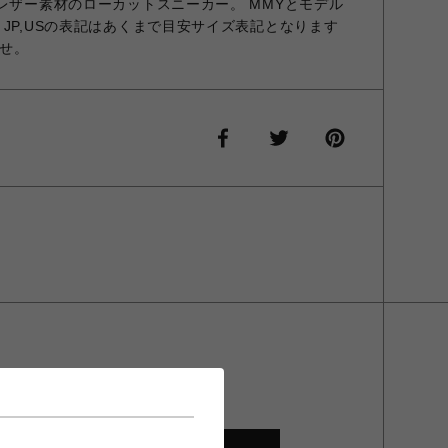
 レザー素材のローカットスニーカー。 MMYとモデル
JP,USの表記はあくまで目安サイズ表記となります
せ。