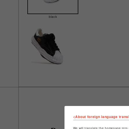
black
<About foreign language trans
We will translate the homepage into 