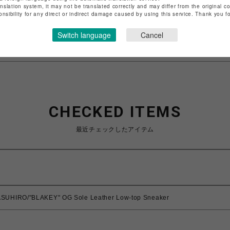
anslation system, it may not be translated correctly and may differ from the original c
特定商取引法など法令に基づく表記は
こちら
onsibility for any direct or indirect damage caused by using this service. Thank you 
ショップお問い合わせは
こちら
Switch language
Cancel
CHECKED ITEMS
最近チェックしたアイテム
SUHIRO/"BLAKEY" OG Sole Leather Low-top Sneaker