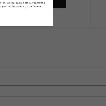
SHOP TOP
ontent of the page before translation.
for your understanding in advance.