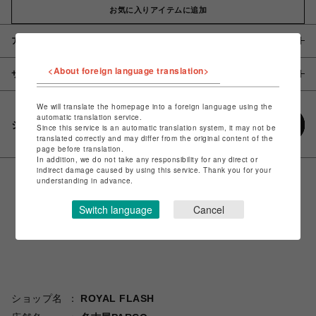
お気に入りアイテムに追加
アイテム説明 / 素材
<About foreign language translation>
サイズ
We will translate the homepage into a foreign language using the
automatic translation service.
シェアする
Since this service is an automatic translation system, it may not be
translated correctly and may differ from the original content of the
page before translation.
In addition, we do not take any responsibility for any direct or
indirect damage caused by using this service. Thank you for your
understanding in advance.
Switch language
Cancel
ショップ名
ROYAL FLASH