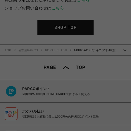
特定商取引法など法令に基づく表記は
こちら
ショップお問い合わせは
こちら
SHOP TOP
TOP
名古屋PARCO
ROYAL FLASH
AKIKOAOKI/アキコアオキ/別注
…
Giselle - satin
PARCOポイント
全国のPARCOやONLINE PARCOで貯まる＆使える
ポケパル払い
初回登録＆お買物で最大1,500円分のPARCOポイント進呈