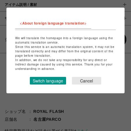
アイテム説明 / 素材
サイズ
<About foreign language translation>
We will translate the homepage into a foreign language using the
シェアする
automatic translation service.
Since this service is an automatic translation system, it may not be
translated correctly and may differ from the original content of the
page before translation.
In addition, we do not take any responsibility for any direct or
indirect damage caused by using this service. Thank you for your
understanding in advance.
Switch language
Cancel
ショップ名
ROYAL FLASH
店舗名
名古屋PARCO