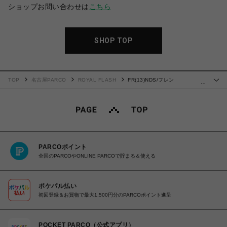
ショップお問い合わせは
こちら
SHOP TOP
TOP
名古屋PARCO
ROYAL FLASH
FR(13)NDS/フレン
…
ズ/DoubleKnee Pants
PARCOポイント
全国のPARCOやONLINE PARCOで貯まる＆使える
ポケパル払い
初回登録＆お買物で最大1,500円分のPARCOポイント進呈
POCKET PARCO（公式アプリ）