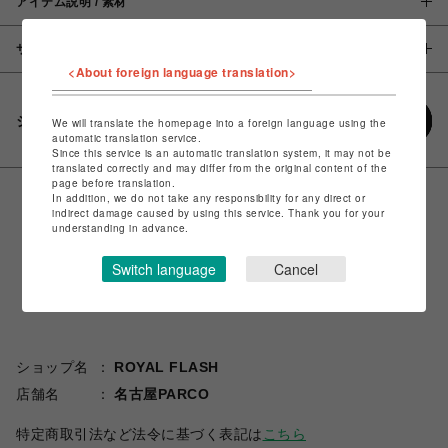
アイテム説明 / 素材
サイズ
<About foreign language translation>
シェアする
We will translate the homepage into a foreign language using the
automatic translation service.
Since this service is an automatic translation system, it may not be
translated correctly and may differ from the original content of the
page before translation.
In addition, we do not take any responsibility for any direct or
indirect damage caused by using this service. Thank you for your
understanding in advance.
Switch language
Cancel
ショップ名
ROYAL FLASH
店舗名
名古屋PARCO
特定商取引法など法令に基づく表記は
こちら