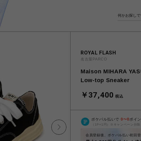
ROYAL FLASH
名古屋PARCO
Maison MIHARA YAS
Low-top Sneaker
￥37,400
税込
ポケパル払いで
0
〜
0
ポイ
（1P=1円）※キャンペーン分除
会員登録後、ポケパル払い初回登