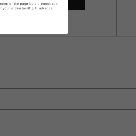
SHOP TOP
ontent of the page before translation.
for your understanding in advance.