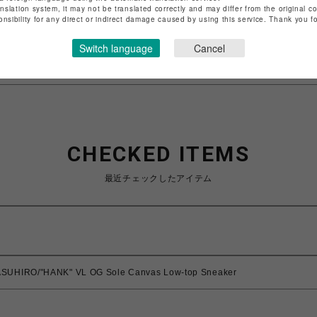
anslation system, it may not be translated correctly and may differ from the original c
特定商取引法など法令に基づく表記は
こちら
onsibility for any direct or indirect damage caused by using this service. Thank you 
ショップお問い合わせは
こちら
Switch language
Cancel
CHECKED ITEMS
最近チェックしたアイテム
SUHIRO/"HANK" VL OG Sole Canvas Low-top Sneaker