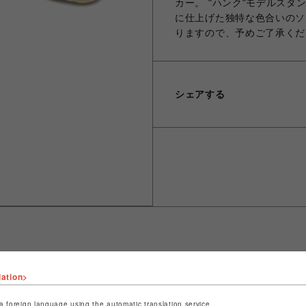
カー。 "ハンク"モデルスタ
に仕上げた独特な色合いのソー
りますので、予めご了承くだ
シェアする
lation>
ショップ名
ROYAL FLASH
店舗名
名古屋PARCO
a foreign language using the automatic translation service.