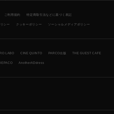
ご利用規約
特定商取引法などに基づく表記
ポリシー
クッキーポリシー
ソーシャルメディアポリシー
RO LABO
CINE QUINTO
PARCO出版
THE GUEST CAFE
DEPACO
AnotherADdress