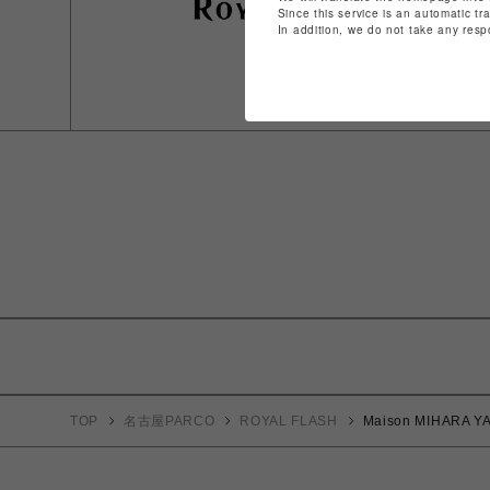
Since this service is an automatic tr
In addition, we do not take any resp
TOP
名古屋PARCO
ROYAL FLASH
Maison MIHARA YA