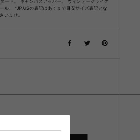
ンダード。 キャンバスアッパー。 ヴィンテージライク
ル。 *JP,USの表記はあくまで目安サイズ表記とな
さいませ。