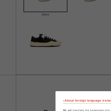
black
<About foreign language trans
We will translate the homepage into 