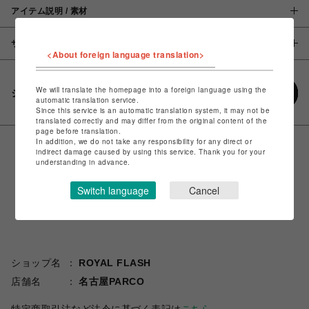
アイテム説明 / 素材
サイズ
<About foreign language translation>
We will translate the homepage into a foreign language using the
シェアする
automatic translation service.
Since this service is an automatic translation system, it may not be
translated correctly and may differ from the original content of the
page before translation.
In addition, we do not take any responsibility for any direct or
indirect damage caused by using this service. Thank you for your
understanding in advance.
Switch language
Cancel
ショップ名
ROYAL FLASH
店舗名
名古屋PARCO