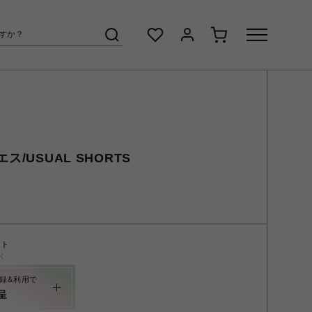
ス/USUAL SHORTS
ント
く
録&利用で
呈