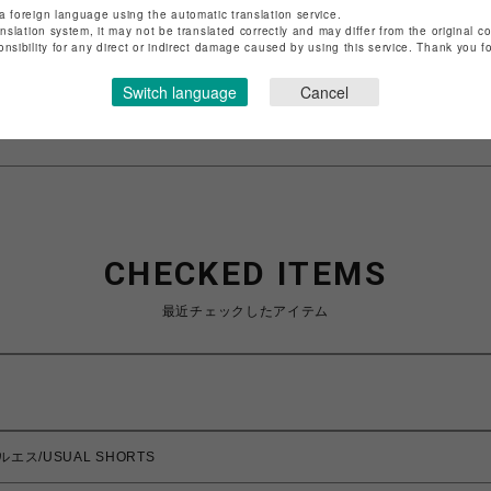
a foreign language using the automatic translation service.
店舗名
名古屋PARCO
anslation system, it may not be translated correctly and may differ from the original c
onsibility for any direct or indirect damage caused by using this service. Thank you 
特定商取引法など法令に基づく表記は
こちら
Switch language
Cancel
ショップお問い合わせは
こちら
CHECKED ITEMS
最近チェックしたアイテム
エス/USUAL SHORTS