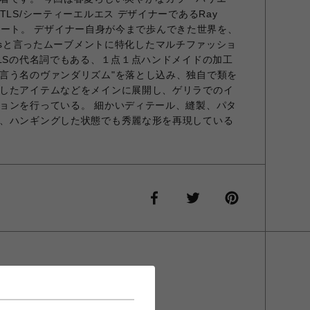
TLS/シーティーエルエス デザイナーであるRay
にスタート。 デザイナー自身が今まで歩んできた世界を、
portsと言ったムーブメントに特化したマルチファッショ
TLSの代名詞でもある、１点１点ハンドメイドの加工
言う名のヴァンダリズム"を落とし込み、独自で類を
したアイテムなどをメインに展開し、ゲリラでのイ
ョンを行っている。 細かいディテール、縫製、パタ
、ハンギングした状態でも秀麗な形を再現している