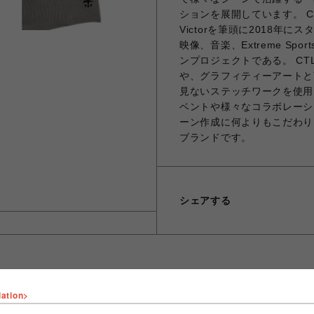
ションを展開しています。 C
Victorを筆頭に2018年
映像、音楽、Extreme S
ンプロジェクトである。 C
や、グラフィティーアートと
見ないステッチワークを使用
ベントや様々なコラボレーシ
ーン作成に何よりもこだわり
ブランドです。
シェアする
lation>
ショップ名
ROYAL FLASH