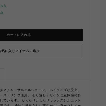
こちら
せる
カートに入れる
お気に入りアイテムに追加
ズ
グネチャーサルエルショーツ。 ハイライズな股上、
ーストリング使用。 切り返しデザインと立体感のあ
しています。 ゆったりとしたリラックスシルエット
着です。 今回は春夏らしい爽やかなカラーバリエー