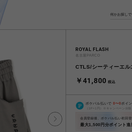
ROYAL FLASH
名古屋PARCO
CTLS/シーティーエルエ
￥41,800
税込
ポケパル払いで
0
〜
0
ポイ
（1P=1円）※キャンペーン分除
会員登録後、ポケパル払い初回登
最大1,500円分ポイント進