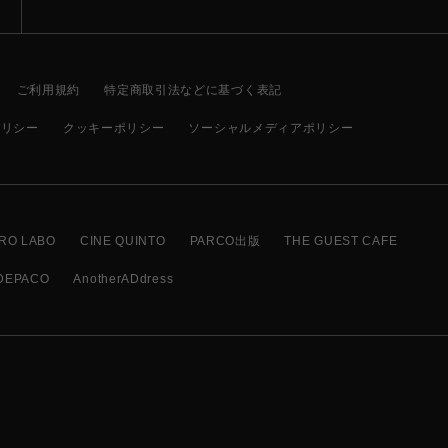
ご利用規約
特定商取引法などに基づく表記
ポリシー
クッキーポリシー
ソーシャルメディアポリシー
RO LABO
CINE QUINTO
PARCO出版
THE GUEST CAFE
DEPACO
AnotherADdress