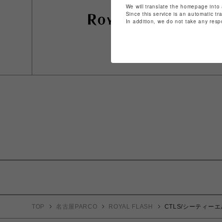
We will translate the homepage into 
Since this service is an automatic tr
In addition, we do not take any resp
TOP
名古屋PARCO
ROYAL FLASH
CTLS/シーティーエル