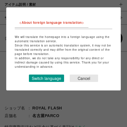
アイテム説明 / 素材
サイズ
<About foreign language translation>
We will translate the homepage into a foreign language using the
シェアする
automatic translation service.
Since this service is an automatic translation system, it may not be
translated correctly and may differ from the original content of the
page before translation.
In addition, we do not take any responsibility for any direct or
indirect damage caused by using this service. Thank you for your
understanding in advance.
Switch language
Cancel
ショップ名
ROYAL FLASH
店舗名
名古屋PARCO