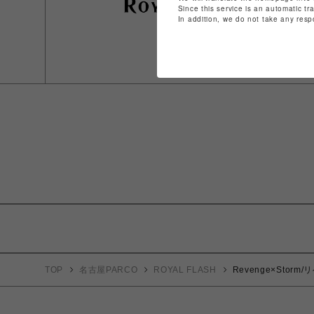
Since this service is an automatic tr
In addition, we do not take any resp
TOP
名古屋PARCO
ROYAL FLASH
Revenge×Stor