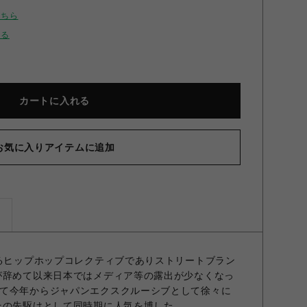
こちら
せる
カートに入れる
お気に入りアイテムに追加
ズ
するヒップホップコレクティブでありストリートブラン
が辞めて以来日本ではメディア等の露出が少なくなっ
て今年からジャパンエクスクルーシブとして徐々に
その先駆けとして同時期に人気を博した