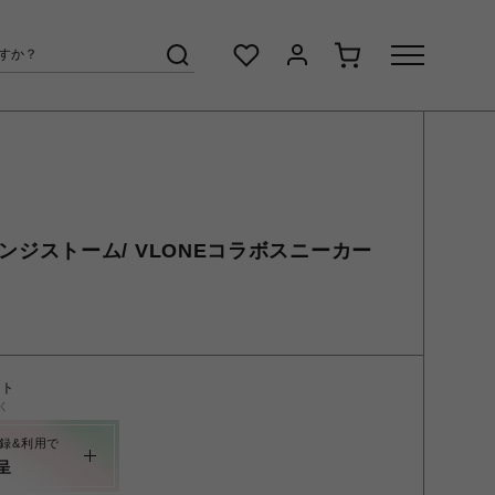
/リベンジストーム/ VLONEコラボスニーカー
ント
く
録&利用で
呈