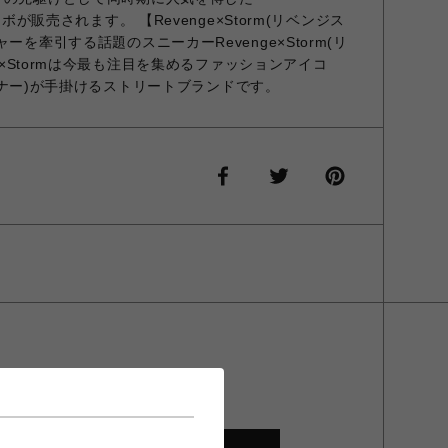
ラボが販売されます。 【Revenge×Storm(リベンジス
ーを牽引する話題のスニーカーRevenge×Storm(リ
ge×Stormは今最も注目を集めるファッションアイコ
ン・コナー)が手掛けるストリートブランドです。