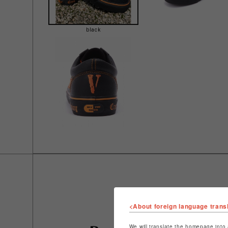
black
<About foreign language trans
We will translate the homepage into 