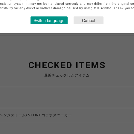
anslation system, it may not be translated correctly and may differ from the original c
特定商取引法など法令に基づく表記は
こちら
onsibility for any direct or indirect damage caused by using this service. Thank you 
ショップお問い合わせは
こちら
Switch language
Cancel
CHECKED ITEMS
最近チェックしたアイテム
m/リベンジストーム/ VLONEコラボスニーカー