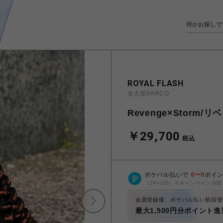
ROYAL FLASH
名古屋PARCO
Revenge×Storm
￥29,700
税込
ポケパル払いで
0
〜
0
ポイ
（1P=1円）※キャンペーン分除
会員登録後、ポケパル払い初回登
最大1,500円分ポイント進