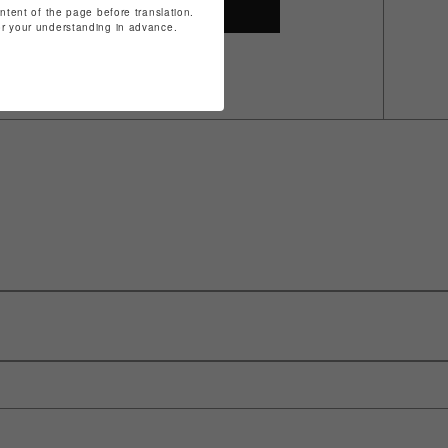
SHOP TOP
ontent of the page before translation.
for your understanding in advance.