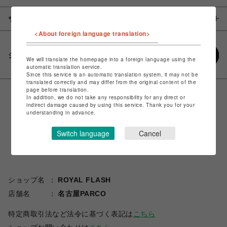
サイズ
<About foreign language translation>
シェアする
We will translate the homepage into a foreign language using the
automatic translation service.
Since this service is an automatic translation system, it may not be
translated correctly and may differ from the original content of the
page before translation.
In addition, we do not take any responsibility for any direct or
indirect damage caused by using this service. Thank you for your
understanding in advance.
Switch language
Cancel
ショップ名
ROYAL FLASH
店舗名
名古屋PARCO
特定商取引法など法令に基づく表記は
こちら