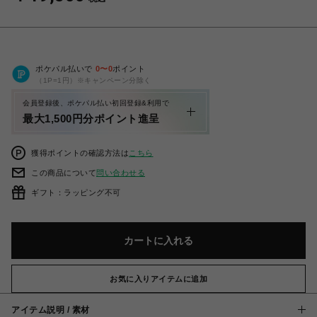
ポケパル払いで
0
〜
0
ポイント
（1P=1円）※キャンペーン分除く
会員登録後、ポケパル払い初回登録&利用で
最大1,500円分ポイント進呈
獲得ポイントの確認方法は
こちら
この商品について
問い合わせる
ギフト：ラッピング不可
カートに入れる
お気に入りアイテムに追加
アイテム説明 / 素材