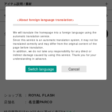
アイテム説明 / 素材
サイズ
<About foreign language translation>
We will translate the homepage into a foreign language using the
シェアする
automatic translation service.
Since this service is an automatic translation system, it may not be
translated correctly and may differ from the original content of the
page before translation.
In addition, we do not take any responsibility for any direct or
indirect damage caused by using this service. Thank you for your
understanding in advance.
Switch language
Cancel
ショップ名
ROYAL FLASH
店舗名
名古屋PARCO