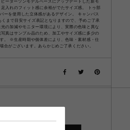
。 ピーターソンモデルベースにアップデートした新モ
、足入れのフィット感に余裕がでたサイズ感。 トゥ部
バーを使用した立体感があるデザイン。 キャンバス
記はあくまで目安サイズ表記となりますので、予めご了承
は光の加減やモニター環境により、実際の色味と異な
載写真はサンプル品のため、加工やサイズ感に多少の
す。 ※生産時期や個体差により、色味・素材感・仕
場合がございます。あらかじめご了承ください。