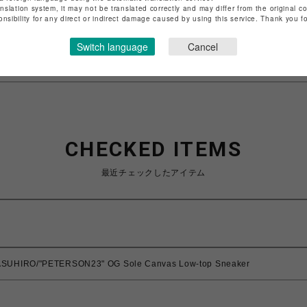
anslation system, it may not be translated correctly and may differ from the original c
特定商取引法など法令に基づく表記は
こちら
onsibility for any direct or indirect damage caused by using this service. Thank you 
ショップお問い合わせは
こちら
Switch language
Cancel
CHECKED ITEMS
最近チェックしたアイテム
ASUHIRO/"PETERSON23" OG Sole Canvas Low-top Sneaker