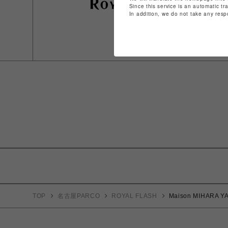
Since this service is an automatic tr
In addition, we do not take any resp
TOP
名古屋PARCO
ROYAL FLASH
Maison MIHARA Y