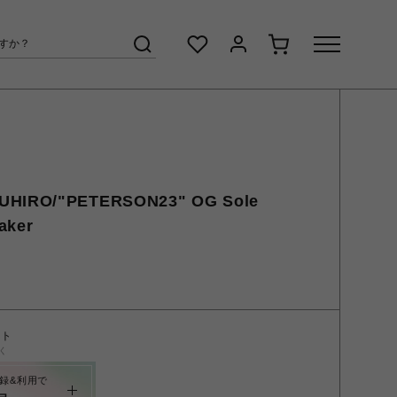
UHIRO/"PETERSON23" OG Sole
aker
ント
く
録&利用で