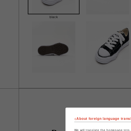
black
<About foreign language trans
We will translate the homepage into 