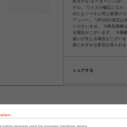
作モデル"ピーターソン23"
デル。 ワイズが幅広になり
分にもソールと同じ材質のラ
アッパー。 *JP,USの表
くださいませ。 ※商品画像
る場合がございます。 ※掲
違いが生じる場合がございま
様にわずかな変化が見られる
シェアする
lation>
ショップ名
ROYAL FLASH
店舗名
名古屋PARCO
a foreign language using the automatic translation service.