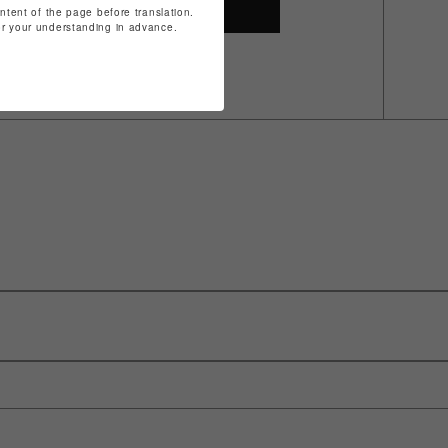
SHOP TOP
ontent of the page before translation.
for your understanding in advance.