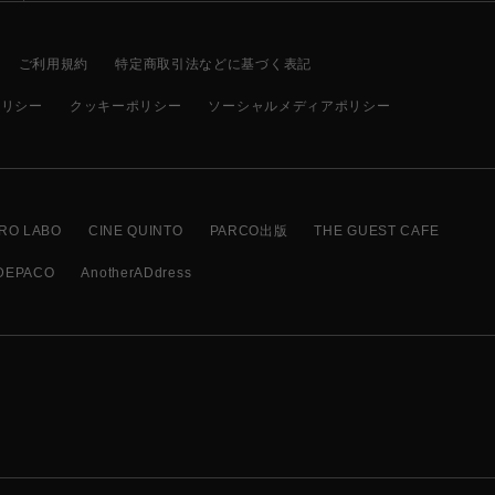
ご利用規約
特定商取引法などに基づく表記
ポリシー
クッキーポリシー
ソーシャルメディアポリシー
RO LABO
CINE QUINTO
PARCO出版
THE GUEST CAFE
DEPACO
AnotherADdress