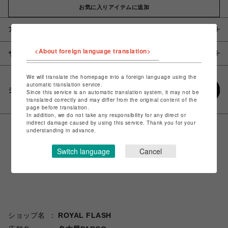
お気に入りアイテムに追加
アイテム説明 / 素材
<About foreign language translation>
サイズ
We will translate the homepage into a foreign language using the
automatic translation service.
シェアする
Since this service is an automatic translation system, it may not be
translated correctly and may differ from the original content of the
page before translation.
In addition, we do not take any responsibility for any direct or
indirect damage caused by using this service. Thank you for your
understanding in advance.
Switch language
Cancel
ショップ名
ROYAL FLASH