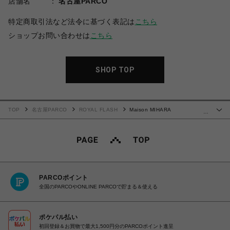
店舗名
名古屋PARCO
特定商取引法など法令に基づく表記は
こちら
ショップお問い合わせは
こちら
SHOP TOP
TOP
名古屋PARCO
ROYAL FLASH
Maison MIHARA
…
YASUHIRO/"HANK" OG Sole Canvas Low-top Sneaker
PARCOポイント
全国のPARCOやONLINE PARCOで貯まる＆使える
ポケパル払い
初回登録＆お買物で最大1,500円分のPARCOポイント進呈