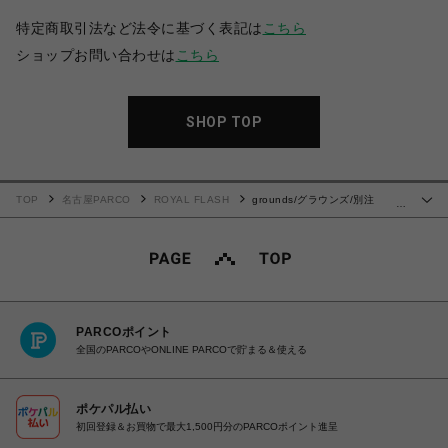
特定商取引法など法令に基づく表記は
こちら
ショップお問い合わせは
こちら
SHOP TOP
TOP
名古屋PARCO
ROYAL FLASH
grounds/グラウンズ/別注
…
MOOPIE MEL/GREY_RF
PARCOポイント
全国のPARCOやONLINE PARCOで貯まる＆使える
ポケパル払い
初回登録＆お買物で最大1,500円分のPARCOポイント進呈