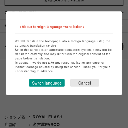
アイテム説明 / 素材
サイズ
<About foreign language translation>
We will translate the homepage into a foreign language using the
automatic translation service.
シェアする
Since this service is an automatic translation system, it may not be
translated correctly and may differ from the original content of the
page before translation.
In addition, we do not take any responsibility for any direct or
indirect damage caused by using this service. Thank you for your
understanding in advance.
Switch language
Cancel
ショップ名
ROYAL FLASH
店舗名
名古屋PARCO