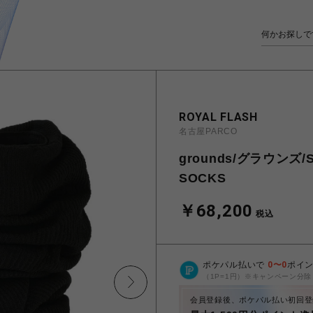
ROYAL FLASH
名古屋PARCO
grounds/グラウンズ/S
SOCKS
￥68,200
税込
ポケパル払いで
0
〜
0
ポイ
（1P=1円）※キャンペーン分除
会員登録後、ポケパル払い初回登