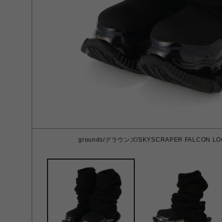
grounds/グラウンズ/SKYSCRAPER FALCON LOO