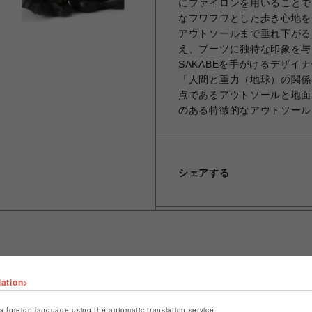
にファイロンを用いることで
なフワフワとした歩き心地を
アウトソールまで垂れ下がる
え、ブーツに独特な印象を与えて
SAKABEを手がけるデザ
「人間と重力（地球）の関係
点であるアウトソールと地面
のある特徴的なアウトソール
シェアする
lation>
ショップ名
ROYAL FLASH
店舗名
名古屋PARCO
a foreign language using the automatic translation service.