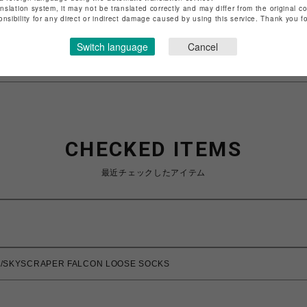
anslation system, it may not be translated correctly and may differ from the original c
特定商取引法など法令に基づく表記は
こちら
onsibility for any direct or indirect damage caused by using this service. Thank you 
ショップお問い合わせは
こちら
Switch language
Cancel
CHECKED ITEMS
最近チェックしたアイテム
/SKYSCRAPER FALCON LOOSE SOCKS