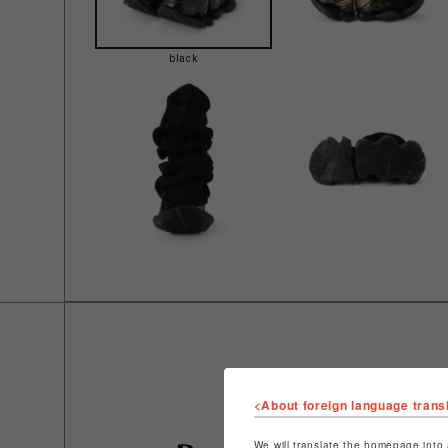
black
<About foreign language trans
We will translate the homepage into 