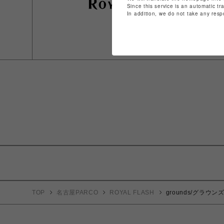
Since this service is an automatic tr
In addition, we do not take any resp
TOP
名古屋PARCO
ROYAL FLASH
grounds/グラウンズ