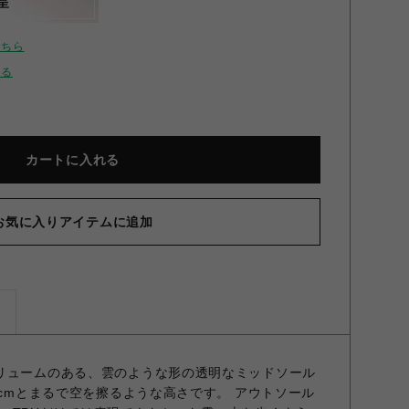
呈
こちら
せる
カートに入れる
お気に入りアイテムに追加
ズ
リュームのある、雲のような形の透明なミッドソール
5cmとまるで空を擦るような高さです。 アウトソール