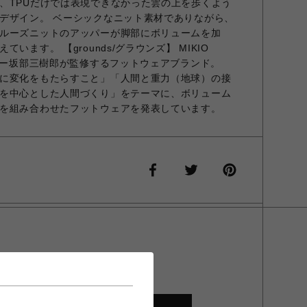
、TPUだけでは表現できなかった雲の上を歩くよう
デザイン。 ベーシックなニット素材でありながら、
ルーズニットのアッパーが脚部にボリュームを加
います。 【grounds/グラウンズ】 MIKIO
イナー坂部三樹郎が監修するフットウェアブランド。
に変化をもたらすこと」「人間と重力（地球）の接
を中心とした人間づくり」をテーマに、ボリューム
を組み合わせたフットウェアを発表しています。