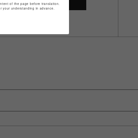
SHOP TOP
ontent of the page before translation.
for your understanding in advance.