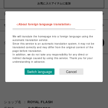
お気に入りアイテムに追加
アイテム説明 / 素材
<About foreign language translation>
サイズ
We will translate the homepage into a foreign language using the
automatic translation service.
シェアする
Since this service is an automatic translation system, it may not be
translated correctly and may differ from the original content of the
page before translation.
In addition, we do not take any responsibility for any direct or
indirect damage caused by using this service. Thank you for your
understanding in advance.
Switch language
Cancel
ショップ名
ROYAL FLASH