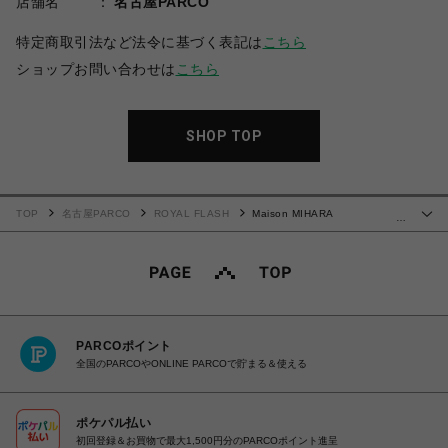
店舗名
名古屋PARCO
特定商取引法など法令に基づく表記は
こちら
ショップお問い合わせは
こちら
SHOP TOP
TOP
名古屋PARCO
ROYAL FLASH
Maison MIHARA
…
YASUHIRO/"PETERSON" OG Sole Canvas Low-top Sneaker
PARCOポイント
全国のPARCOやONLINE PARCOで貯まる＆使える
ポケパル払い
初回登録＆お買物で最大1,500円分のPARCOポイント進呈