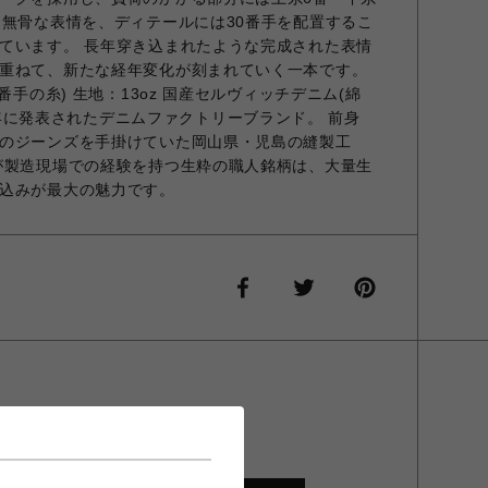
と無骨な表情を、ディテールには30番手を配置するこ
ています。 長年穿き込まれたような完成された表情
重ねて、新たな経年変化が刻まれていく一本です。
番手の糸) 生地：13oz 国産セルヴィッチデニム(綿
2025年に発表されたデニムファクトリーブランド。 前身
のジーンズを手掛けていた岡山県・児島の縫製工
が製造現場での経験を持つ生粋の職人銘柄は、大量生
込みが最大の魅力です。