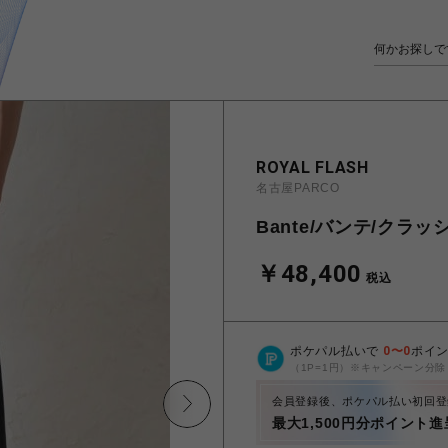
ROYAL FLASH
名古屋PARCO
Bante/バンテ/クラ
￥48,400
税込
ポケパル払いで
0
〜
0
ポイ
（1P=1円）※キャンペーン分除
会員登録後、ポケパル払い初回登
最大1,500円分ポイント進