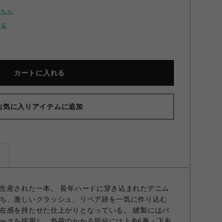
こちら
せる
カートに入れる
お気に入りアイテムに追加
ズ
生産された一本。 長年ハードに穿き込まれたデニム
ち、激しいクラッシュ、リペア跡を一気に作り込む
在感を持たせた仕上がりとなっている。 縫製にはバ
ークを採用し、負荷のかかる部分には上糸6番・下糸