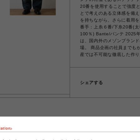
20番を使用することで強度
とで考えのある立体感を備え
を持ちながら、さらに着用を
番手：上糸６番/下糸20番(太
100％) Bante/バンテ 
は、国内外のメゾンブランド
場。 商品企画の社員までも
産では不可能な徹底した作り
シェアする
lation>
ショップ名
ROYAL FLASH
店舗名
名古屋PARCO