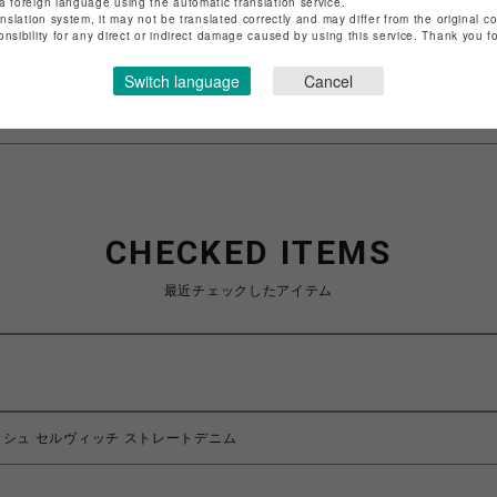
a foreign language using the automatic translation service.
anslation system, it may not be translated correctly and may differ from the original c
onsibility for any direct or indirect damage caused by using this service. Thank you 
特定商取引法など法令に基づく表記は
こちら
ショップお問い合わせは
こちら
Switch language
Cancel
CHECKED ITEMS
最近チェックしたアイテム
クラッシュ セルヴィッチ ストレートデニム