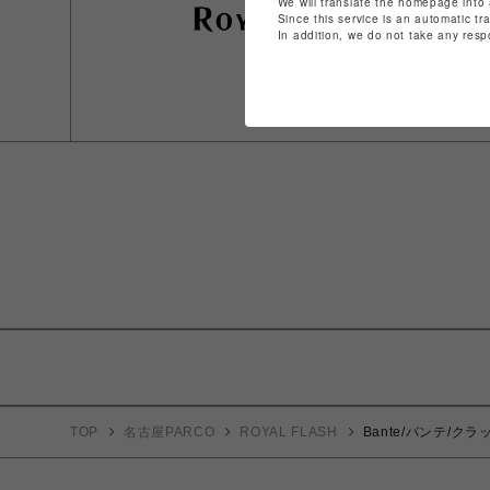
We will translate the homepage into 
Since this service is an automatic tr
In addition, we do not take any resp
TOP
名古屋PARCO
ROYAL FLASH
Bante/バンテ/