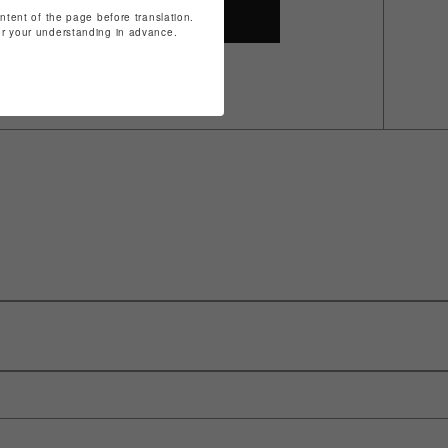
SHOP TOP
ontent of the page before translation.
for your understanding in advance.