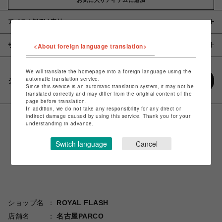
アイテム説明 / 素材
サイズ
<About foreign language translation>
We will translate the homepage into a foreign language using the
automatic translation service.
シェアする
Since this service is an automatic translation system, it may not be
translated correctly and may differ from the original content of the
page before translation.
In addition, we do not take any responsibility for any direct or
indirect damage caused by using this service. Thank you for your
understanding in advance.
Switch language
Cancel
ショップ名
ROYAL FLASH
店舗名
名古屋PARCO