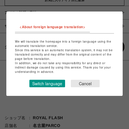
アイテム説明 / 素材
サイズ
<About foreign language translation>
We will translate the homepage into a foreign language using the
automatic translation service.
シェアする
Since this service is an automatic translation system, it may not be
translated correctly and may differ from the original content of the
page before translation.
In addition, we do not take any responsibility for any direct or
indirect damage caused by using this service. Thank you for your
understanding in advance.
Switch language
Cancel
ショップ名
ROYAL FLASH
店舗名
名古屋PARCO