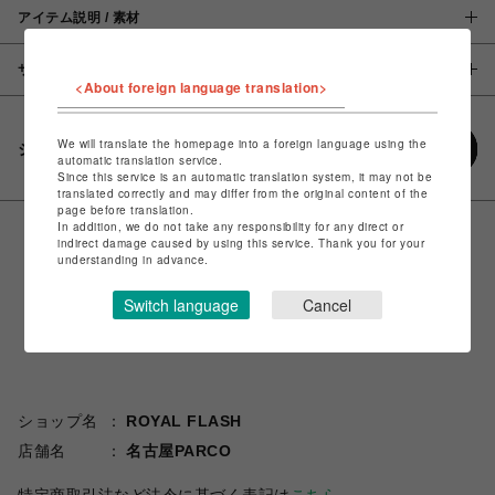
アイテム説明 / 素材
サイズ
<About foreign language translation>
We will translate the homepage into a foreign language using the
シェアする
automatic translation service.
Since this service is an automatic translation system, it may not be
translated correctly and may differ from the original content of the
page before translation.
In addition, we do not take any responsibility for any direct or
indirect damage caused by using this service. Thank you for your
understanding in advance.
Switch language
Cancel
ショップ名
ROYAL FLASH
店舗名
名古屋PARCO