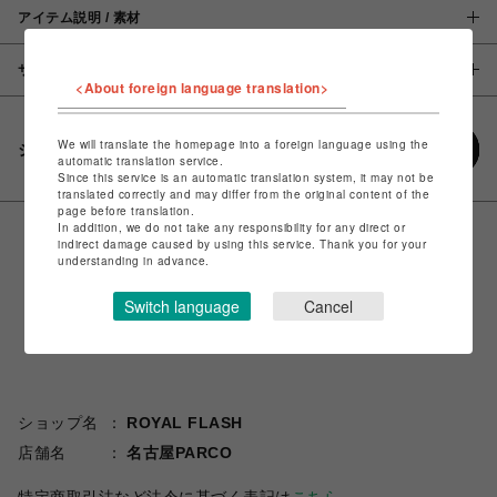
アイテム説明 / 素材
サイズ
<About foreign language translation>
We will translate the homepage into a foreign language using the
シェアする
automatic translation service.
Since this service is an automatic translation system, it may not be
translated correctly and may differ from the original content of the
page before translation.
In addition, we do not take any responsibility for any direct or
indirect damage caused by using this service. Thank you for your
understanding in advance.
Switch language
Cancel
ショップ名
ROYAL FLASH
店舗名
名古屋PARCO