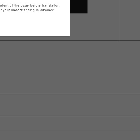
SHOP TOP
ontent of the page before translation.
for your understanding in advance.