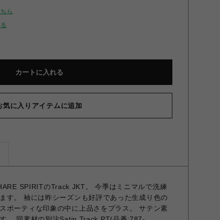
こちら
せる
カートに入れる
お気に入りアイテムに追加
ズ
E SPIRITのTrack JKT。 今季はミニマルで洗練
ます。 袖には昨シーズンも好評であった生成り色の
スポーティな印象の中に上品さをプラス。 サテン素
素材の別注Satin Track PT(品番:787-