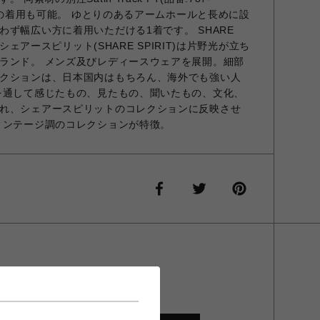
プでの着用も可能。 ゆとりのあるアームホールと長めに設
ず幅広い方に着用いただける1着です。 SHARE
 シェアースピリット(SHARE SPIRIT)は片野光が立ち
ランド。 メンズ及びレディースウェアを展開。細部
クションは、日本国内はもちろん、海外でも強い人
を通して感じたもの、見たもの、聞いたもの、文化、
れ、シェアースピリットのコレクションに反映させ
ィンテージ調のコレクションが特徴。