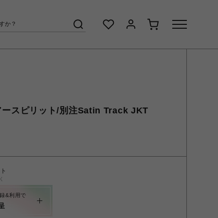
アースピリット/別注Satin Track JKT
ント
く
録&利用で
呈