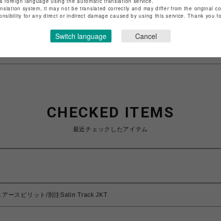
a foreign language using the automatic translation service.
anslation system, it may not be translated correctly and may differ from the original c
onsibility for any direct or indirect damage caused by using this service. Thank you 
特定商取引法など法令に基づく表記は
こちら
ショップお問い合わせは
こちら
Switch language
Cancel
CHECKED ITEMS
最近チェックしたアイテム
シェアースピリット/別注Satin Track JKT