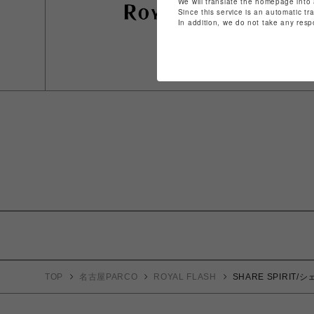
We will translate the homepage into 
Since this service is an automatic tr
In addition, we do not take any resp
TOP
名古屋PARCO
ROYAL FLASH
SHARE SPIRIT/