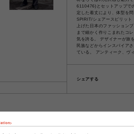
6110476)とセットアッ
定した着丈により、体型を問わ
SPIRIT/シェアースピリット
上げた日本のファッションブ
まで細かく作りこまれたコレ
気を誇る。 デザイナーが旅
民族などからインスパイアさ
ている。 アンティーク、ヴ
シェアする
lation>
ショップ名
ROYAL FLASH
店舗名
名古屋PARCO