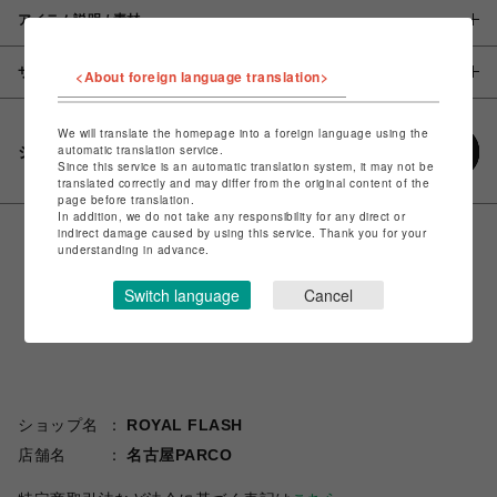
アイテム説明 / 素材
サイズ
<About foreign language translation>
We will translate the homepage into a foreign language using the
automatic translation service.
シェアする
Since this service is an automatic translation system, it may not be
translated correctly and may differ from the original content of the
page before translation.
In addition, we do not take any responsibility for any direct or
indirect damage caused by using this service. Thank you for your
understanding in advance.
Switch language
Cancel
ショップ名
ROYAL FLASH
店舗名
名古屋PARCO