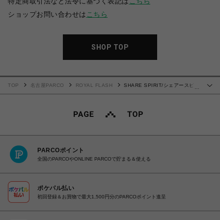
特定商取引法など法令に基づく表記は
こちら
ショップお問い合わせは
こちら
SHOP TOP
TOP
名古屋PARCO
ROYAL FLASH
SHARE SPIRIT/シェアースピリ
…
ット/別注Satin Track PT
PARCOポイント
全国のPARCOやONLINE PARCOで貯まる＆使える
ポケパル払い
初回登録＆お買物で最大1,500円分のPARCOポイント進呈