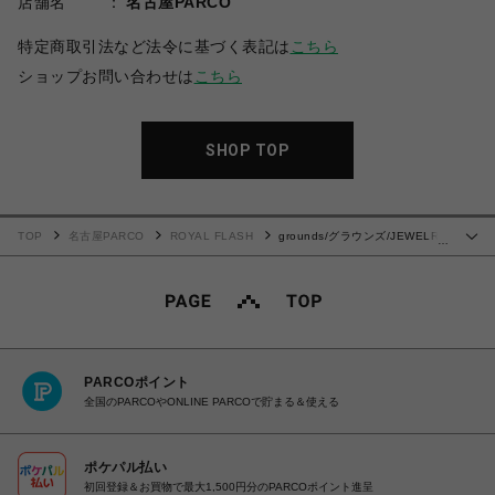
店舗名
名古屋PARCO
特定商取引法など法令に基づく表記は
こちら
ショップお問い合わせは
こちら
SHOP TOP
TOP
名古屋PARCO
ROYAL FLASH
grounds/グラウンズ/JEWELRY
…
LOAFER LEATHER/WINE / BLACK
PARCOポイント
全国のPARCOやONLINE PARCOで貯まる＆使える
ポケパル払い
初回登録＆お買物で最大1,500円分のPARCOポイント進呈