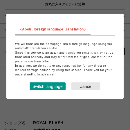
お気に入りアイテムに追加
アイテム説明 / 素材
<About foreign language translation>
サイズ
We will translate the homepage into a foreign language using the
automatic translation service.
シェアする
Since this service is an automatic translation system, it may not be
translated correctly and may differ from the original content of the
page before translation.
In addition, we do not take any responsibility for any direct or
indirect damage caused by using this service. Thank you for your
understanding in advance.
Switch language
Cancel
ショップ名
ROYAL FLASH