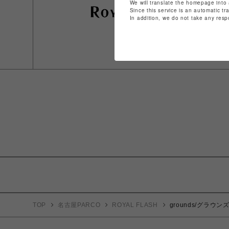
We will translate the homepage into 
Since this service is an automatic tr
In addition, we do not take any resp
TOP
名古屋PARCO
ROYAL FLASH
grounds/グラウンズ/