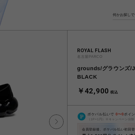
ROYAL FLASH
名古屋PARCO
grounds/グラウンズ/J
BLACK
￥42,900
税込
ポケパル払いで
0
〜
0
ポイ
（1P=1円）※キャンペーン分除
会員登録後、ポケパル払い初回登