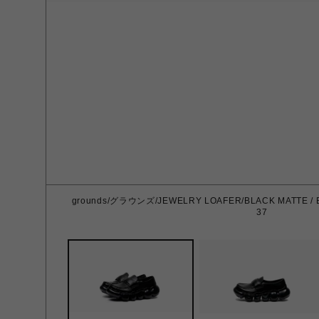
grounds/グラウンズ/JEWELRY LOAFER/BLACK MATTE / B
37