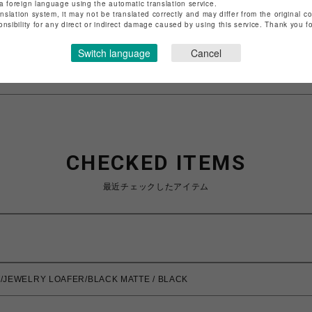
店舗名
名古屋PARCO
a foreign language using the automatic translation service.
anslation system, it may not be translated correctly and may differ from the original c
onsibility for any direct or indirect damage caused by using this service. Thank you 
特定商取引法など法令に基づく表記は
こちら
ショップお問い合わせは
こちら
Switch language
Cancel
CHECKED ITEMS
最近チェックしたアイテム
JEWELRY LOAFER/BLACK MATTE / BLACK