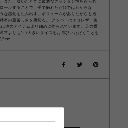
。また、履いたときに最適なクッション性を得られ
ロールすることで、手で触れただけではわからな
うな感覚を生み出す。ボリュームがありながらも透
特有の重苦しさを裏切る。 アッパーはエコレザー製
ムは他のアイテムより細めに作られています。足の横
通常よりも1つ大きいサイズをお選びいただくことを
5cm