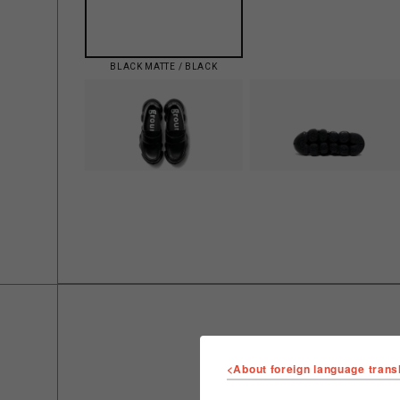
BLACK MATTE / BLACK
<About foreign language trans