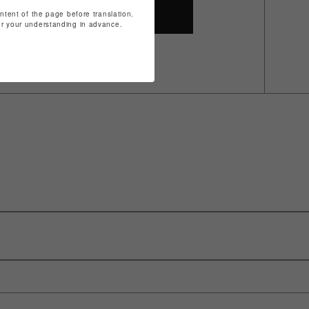
ontent of the page before translation.
SHOP TOP
for your understanding in advance.