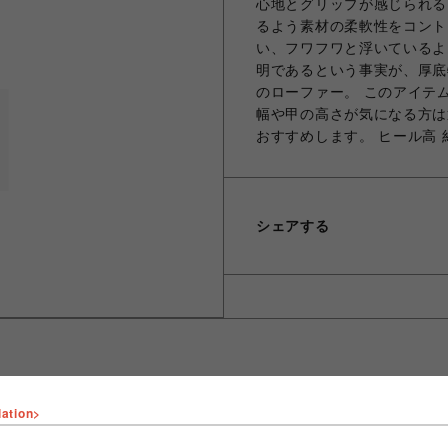
心地とグリップが感じられる
るよう素材の柔軟性をコント
い、フワフワと浮いているよ
明であるという事実が、厚底
のローファー。 このアイテ
幅や甲の高さが気になる方は
おすすめします。 ヒール高 約
シェアする
lation>
ショップ名
ROYAL FLASH