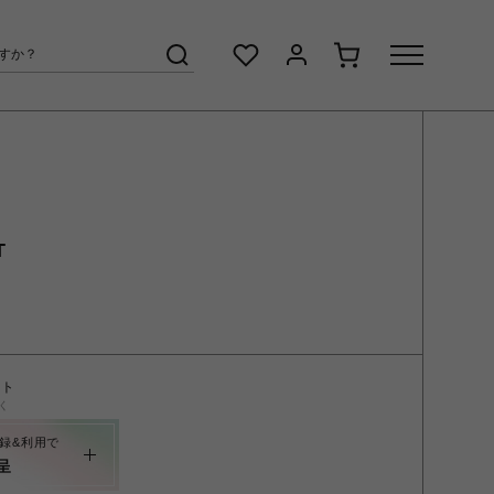
T
ント
く
録&利用で
呈