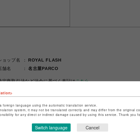
ショップ名
ROYAL FLASH
店舗名
名古屋PARCO
特定商取引法など法令に基づく表記は
こちら
ショップお問い合わせは
こちら
lation>
a foreign language using the automatic translation service.
anslation system, it may not be translated correctly and may differ from the original c
onsibility for any direct or indirect damage caused by using this service. Thank you 
Switch language
Cancel