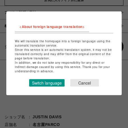
アイテム説明 / 素材
概要
<About foreign language translation>
We will translate the homepage into a foreign language using the
automatic translation service.
シェアする
Since this service is an automatic translation system, it may not be
translated correctly and may differ from the original content of the
page before translation.
In addition, we do not take any responsibility for any direct or
indirect damage caused by using this service. Thank you for your
understanding in advance.
Switch language
Cancel
ショップ名
JUSTIN DAVIS
店舗名
名古屋PARCO