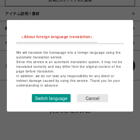
アイテム説明 / 素材
概要
<About foreign language translation>
サイズ
We will translate the homepage into a foreign language using the
automatic translation service.
Since this service is an automatic translation system, it may not be
シェアする
translated correctly and may differ from the original content of the
page before translation.
In addition, we do not take any responsibility for any direct or
indirect damage caused by using this service. Thank you for your
understanding in advance.
Switch language
Cancel