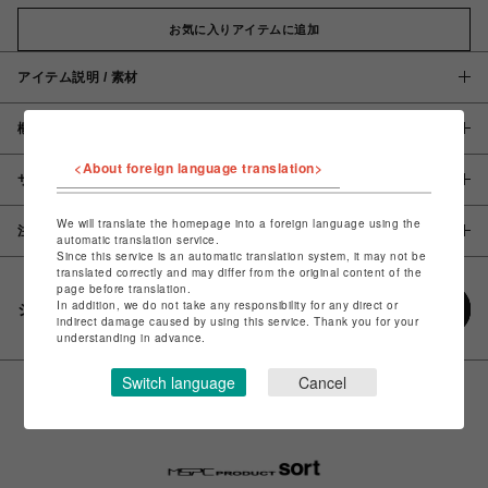
お気に入りアイテムに追加
アイテム説明 / 素材
概要
<About foreign language translation>
サイズ
We will translate the homepage into a foreign language using the
注意事項
automatic translation service.
Since this service is an automatic translation system, it may not be
translated correctly and may differ from the original content of the
page before translation.
In addition, we do not take any responsibility for any direct or
シェアする
indirect damage caused by using this service. Thank you for your
understanding in advance.
Switch language
Cancel