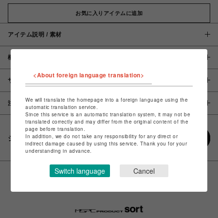
お気に入りアイテムに追加
アイテム説明 / 素材
概要
<About foreign language translation>
サイズ
We will translate the homepage into a foreign language using the
注意事項
automatic translation service.
Since this service is an automatic translation system, it may not be
translated correctly and may differ from the original content of the
page before translation.
In addition, we do not take any responsibility for any direct or
シェアする
indirect damage caused by using this service. Thank you for your
understanding in advance.
Switch language
Cancel