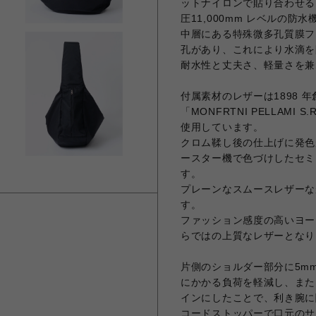
ットナイロンで貼り合わせること
圧11,000mm レベルの防
中層にある特殊微多孔質膜フィ
孔があり、これにより水滴を
耐水性と丈夫さ、軽量さを兼
付属素材のレザーは1898 
「MONFRTNI PELLAM
使用しています。
クロム鞣し後の仕上げに発色
ースター機で色づけしたセミ
す。
プレーンなスムースレザーな
す。
ファッション感度の高いヨー
らではの上質なレザーとなり
片側のショルダー部分に5m
にかかる負荷を軽減し、また
インにしたことで、利き腕に
コードストッパーで口元のサ