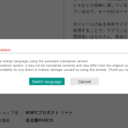
トルなどの収納に適している
ているので、キーやICカー
ボリュームのある本体サイズ
使用することで、ラフでこな
普段使いはもちろん、嵩張り
軽に使えるカジュアルシリー
lation>
a foreign language using the automatic translation service.
anslation system, it may not be translated correctly and may differ from the original c
シェアする
onsibility for any direct or indirect damage caused by using this service. Thank you 
Switch language
Cancel
ショップ名
MSPCプロダクト ソート
店舗名
名古屋PARCO