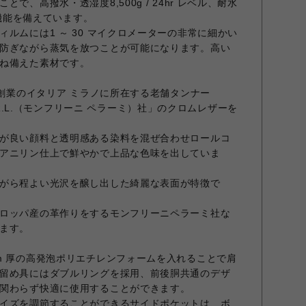
で、高撥水・透湿度8,500g / 24hr レベル、耐水
水機能を備えています。
ルムには1 ～ 30 マイクロメーターの非常に細かい
防ぎながら蒸気を放つことが可能になります。高い
ね備えた素材です。
年創業のイタリア ミラノに所在する老舗タンナー
I S.R.L.（モンフリーニ ペラーミ）社」のクロムレザーを
が良い顔料と透明感ある染料を混ぜ合わせロールコ
アニリン仕上で鮮やかで上品な色味を出していま
がら程よい光沢を醸し出した綺麗な表面が特徴で
ロッパ産の革作りをするモンフリーニペラーミ社な
ます。
m 厚の高発泡ポリエチレンフォームを入れることで肩
留め具にはダブルリングを採用、前後胴共通のデザ
関わらず快適に使用することができます。
イズを調節することができるサイドポケットは、ボ