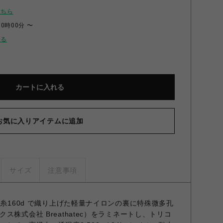
こちら
00時00分 〜
せる
カートに入れる
お気に入りアイテムに追加
サイズ
注意事項
コ糸160d で織り上げた軽量ナイロンの裏に特殊微多孔
株式会社 Breathatec）をラミネートし、トリコ