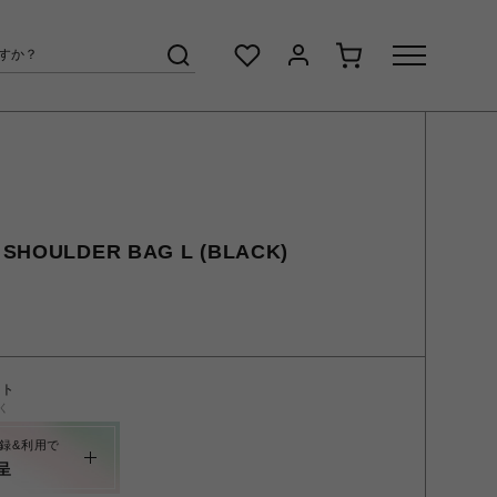
k SHOULDER BAG L (BLACK)
ント
く
録&利用で
呈