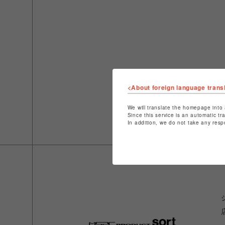
<About foreign language trans
We will translate the homepage into 
Since this service is an automatic tr
In addition, we do not take any resp