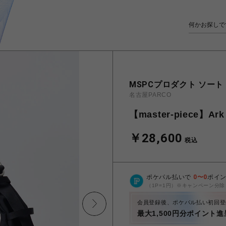
MSPCプロダクト ソート
名古屋PARCO
【master-piece】Ar
￥28,600
税込
ポケパル払いで
0
〜
0
ポイ
（1P=1円）※キャンペーン分除
会員登録後、ポケパル払い初回登
最大1,500円分ポイント進