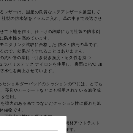
るレザーは、国産の良質なステアレザーを厳選して
」社製の防水剤をドラムに入れ、革の中まで浸透させ
せて下地を作り、仕上げの段階にも同社製の防水剤
に防水性を高めています。
D」のモニタリング試験に合格した 防水・防汚の革です。
るので、効果がうすれることはありません。
の約5 倍の摩耗・引き裂き強度・耐久性を持つ
 コーデュラバリステック ナイロンを使用し、裏面にPVC 加
防水性を向上させています。
ったショルダーパッドのクッションの中には、とても
脂と、寝具やカーシートなどにも採用されている旭化成
 を使用。
地間を弾力のある糸でつないだクッション性に優れた旭
体編物です。
、形態安定性にも優れます。
ASA のために開発された温度調節素材アウトラスト
ルラッセルメッシュを使用しています。