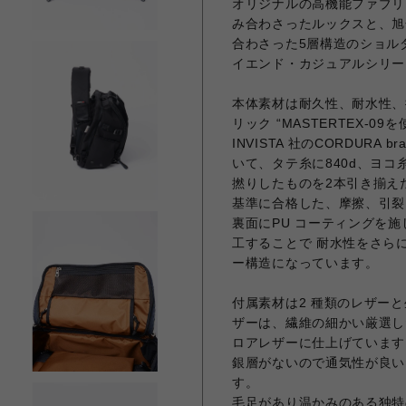
オリジナルの高機能ファブリ
み合わさったルックスと、旭
合わさった5層構造のショルダー
イエンド・カジュアルシリー
本体素材は耐久性、耐水性、撥水
リック “MASTERTEX-09
INVISTA 社のCORDURA
いて、タテ糸に840d、ヨコ糸に42
撚りしたものを2本引き揃えたもの
基準に合格した、摩擦、引裂
裏面にPU コーティングを施
工することで 耐水性をさら
ー構造になっています。
付属素材は2 種類のレザー
ザーは、繊維の細かい厳選し
ロアレザーに仕上げています
銀層がないので通気性が良い
す。
毛足があり温かみのある独特