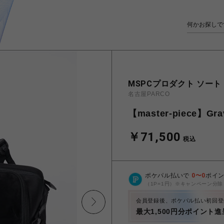
MSPCプロダクト ソート
名古屋PARCO
【master-piece】
￥71,500
税込
ポケパル払いで
0
〜
0
ポイ
（1P=1円）※キャンペーン分除
会員登録後、ポケパル払い初回登
最大1,500円分ポイント進