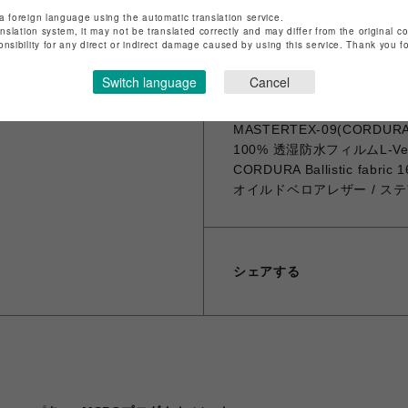
a foreign language using the automatic translation service.
収納面においても内外装に大
anslation system, it may not be translated correctly and may differ from the original c
onsibility for any direct or indirect damage caused by using this service. Thank you 
ットがついています。
Switch language
Cancel
Material
MASTERTEX-09(CORDURA Bal
100% 透湿防水フィルムL-Ve
CORDURA Ballistic fab
オイルドベロアレザー / ステア
シェアする