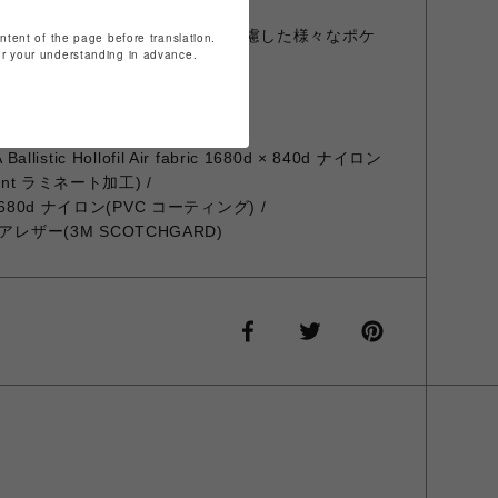
小、オンオフ問わず使い勝手を考慮した様々なポケ
ontent of the page before translation.
for your understanding in advance.
listic Hollofil Air fabric 1680d × 840d ナイロン
nt ラミネート加工) /
ric 1680d ナイロン(PVC コーティング) /
レザー(3M SCOTCHGARD)