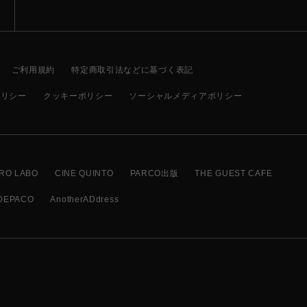
ご利用規約
特定商取引法などに基づく表記
ポリシー
クッキーポリシー
ソーシャルメディアポリシー
RO LABO
CINE QUINTO
PARCO出版
THE GUEST CAFE
DEPACO
AnotherADdress