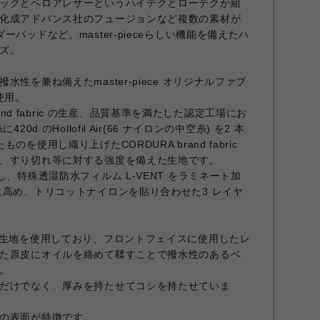
ックとベロアレザーというハイテクとローテクが組
化成アドバンス社のフュージョンなど複数の素材が
パッドなど、master-pieceらしい機能を備えたハ
ズ。
性を兼ね備えたmaster-piece オリジナルファブ
を使用。
 brand fabric の生産、品質基準を満たした認定工場にお
0d のHollofil Air(66 ナイロンの中空糸) を2 本
を使用し織り上げたCORDURA brand fabric
、すり切れ等に対する強度を備えた生地です。
し、特殊透湿防水フィルム L-VENT をラミネート加
に高め、トリコットナイロンを貼り合わせた3 レイヤ
と生地を使用しており、フロントフェイスに使用したレ
た原皮にオイルを絡めて鞣すことで撥水性のあるベ
。
だけでなく、厚みを持たせてコシを持たせていま
の表面が特徴です。