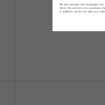
We will translate the homepage into 
Since this service is an automatic tr
In addition, we do not take any resp