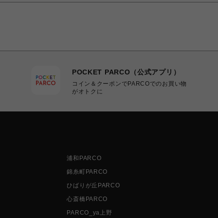
POCKET PARCO（公式アプリ）
コイン＆クーポンでPARCOでのお買い物
がオトクに
浦和PARCO
錦糸町PARCO
ひばりが丘PARCO
心斎橋PARCO
PARCO_ya上野