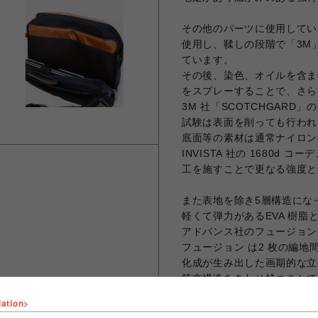
その他のパーツに使用してい
使用し、鞣しの段階で「3M
ています。
その後、染色、オイルを含ま
をスプレーすることで、さら
3M 社「SCOTCHGAR
試験は表面を削っても行われ
底面等の素材は通常ナイロン
INVISTA 社の 1680d
工を施すことで更なる強度と
また表地を除き5層構造にな
軽くて弾力があるEVA 樹
アドバンス社のフュージョン
フュージョン は2 枚の編
化成が生み出した画期的な立
筋交構造をあわせ持つことで
また身体に一番近い部分にN
lation>
と、編み目の細かい柔いダブ