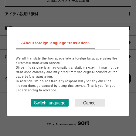
お気に入りアイテムに追加
アイテム説明 / 素材
概要
<About foreign language translation>
サイズ
注意事項
We will translate the homepage into a foreign language using the
automatic translation service.
Since this service is an automatic translation system, it may not be
translated correctly and may differ from the original content of the
page before translation.
シェアする
In addition, we do not take any responsibility for any direct or
indirect damage caused by using this service. Thank you for your
understanding in advance.
Switch language
Cancel