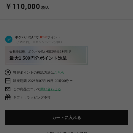
￥110,000
税込
ポケパル払いで
0
〜
0
ポイント
（1P=1円）※キャンペーン分除く
会員登録後、ポケパル払い初回登録&利用で
最大1,500円分ポイント進呈
獲得ポイントの確認方法は
こちら
販売期間 2025年07月19日 00時00分 〜
この商品について
問い合わせる
ギフト：ラッピング不可
カートに入れる