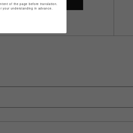
SHOP TOP
ontent of the page before translation.
for your understanding in advance.