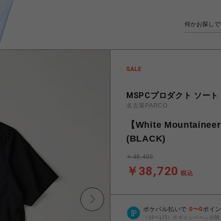
MSPCプロダクト ソート
名古屋PARCO
【White Mountainee
(BLACK)
￥48,400
￥38,720
税込
ポケパル払いで
0
〜
0
ポイ
（1P=1円）※キャンペーン分除