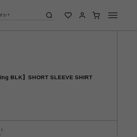
ring BLK】SHORT SLEEVE SHIRT
ント
く