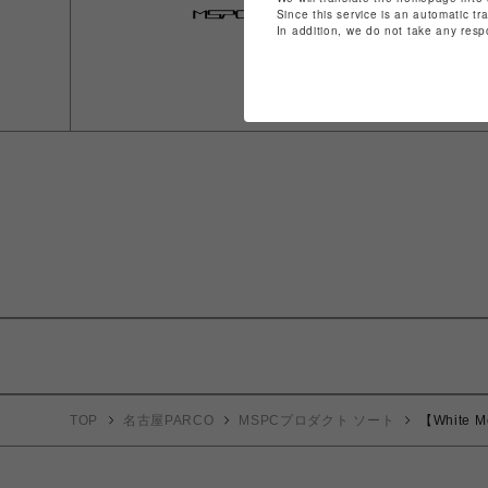
Since this service is an automatic tr
In addition, we do not take any resp
TOP
名古屋PARCO
MSPCプロダクト ソート
【White M