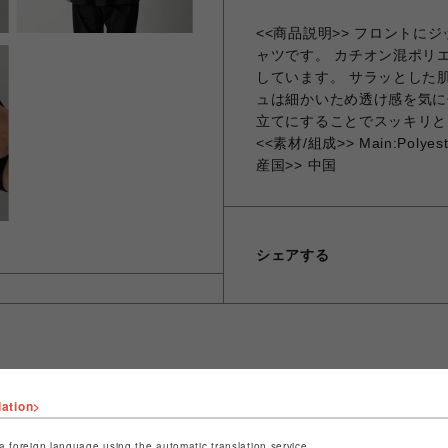
<<商品説明>> フロント
ャツです。 カチオン混ポリ
しています。 サラッとした
ュは細かいため透け感を気に
立てにすることでスッキリとした
<<素材/組成>> Main:Polyeste
産国>> 中国
シェアする
lation>
ショップ名
MSPCプロダクト ソート
店舗名
名古屋PARCO
a foreign language using the automatic translation service.