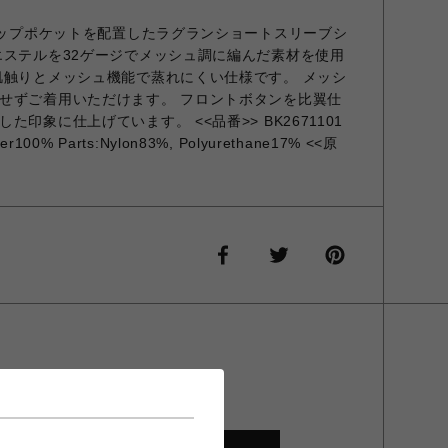
にジップポケットを配置したラグランショートスリーブシ
エステルを32ゲージでメッシュ調に編んだ素材を使用
肌触りとメッシュ機能で蒸れにくい仕様です。 メッシ
せずご着用いただけます。 フロントボタンを比翼仕
印象に仕上げています。 <<品番>> BK2671101
r100% Parts:Nylon83%, Polyurethane17% <<原