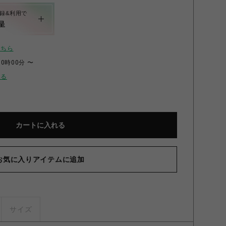
録&利用で
呈
こちら
00時00分 〜
せる
カートに入れる
お気に入りアイテムに追加
サイズ