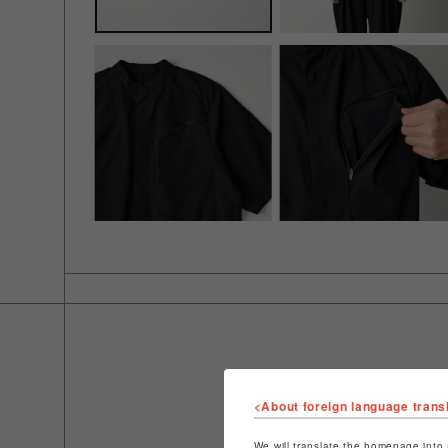
<About foreign language trans
We will translate the homepage into 