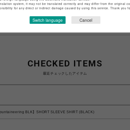
anslation system, it may not be translated correctly and may differ from the original c
特定商取引法など法令に基づく表記は
こちら
onsibility for any direct or indirect damage caused by using this service. Thank you 
ショップお問い合わせは
こちら
Switch language
Cancel
CHECKED ITEMS
最近チェックしたアイテム
ountaineering BLK】SHORT SLEEVE SHIRT (BLACK)