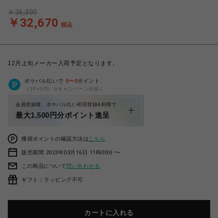
￥36,300
￥32,670
税込
12月上旬メーカー入荷予定となります。
ポケパル払いで
0
〜
0
ポイント
（1P=1円）※キャンペーン分除く
会員登録後、ポケパル払い初回登録&利用で
最大1,500円分ポイント進呈
獲得ポイントの確認方法は
こちら
販売期間 2023年03月16日 11時00分 〜
この商品について
問い合わせる
ギフト：ラッピング不可
カートに入れる