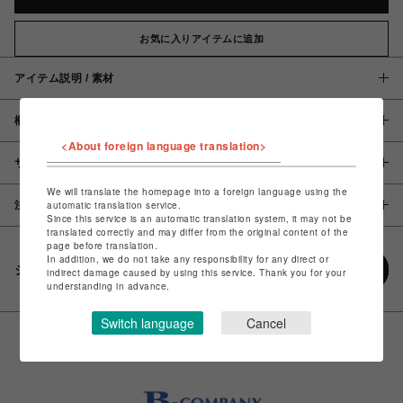
お気に入りアイテムに追加
アイテム説明 / 素材
概要
<About foreign language translation>
サイズ
We will translate the homepage into a foreign language using the
automatic translation service.
注意事項
Since this service is an automatic translation system, it may not be
translated correctly and may differ from the original content of the
page before translation.
In addition, we do not take any responsibility for any direct or
シェアする
indirect damage caused by using this service. Thank you for your
understanding in advance.
Switch language
Cancel