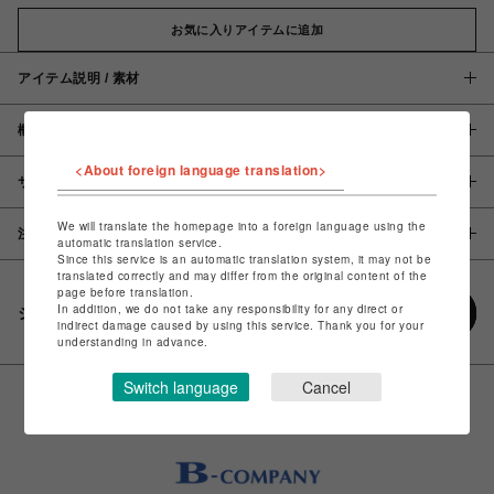
お気に入りアイテムに追加
アイテム説明 / 素材
概要
<About foreign language translation>
サイズ
We will translate the homepage into a foreign language using the
注意事項
automatic translation service.
Since this service is an automatic translation system, it may not be
translated correctly and may differ from the original content of the
page before translation.
In addition, we do not take any responsibility for any direct or
シェアする
indirect damage caused by using this service. Thank you for your
understanding in advance.
Switch language
Cancel