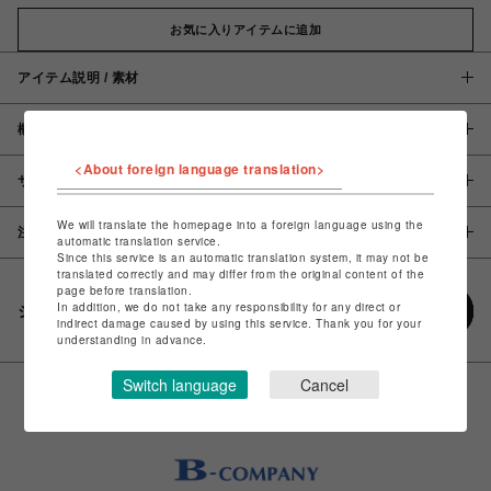
お気に入りアイテムに追加
アイテム説明 / 素材
概要
<About foreign language translation>
サイズ
We will translate the homepage into a foreign language using the
注意事項
automatic translation service.
Since this service is an automatic translation system, it may not be
translated correctly and may differ from the original content of the
page before translation.
In addition, we do not take any responsibility for any direct or
シェアする
indirect damage caused by using this service. Thank you for your
understanding in advance.
Switch language
Cancel