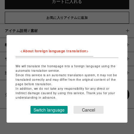
カートに入れる
お気に入りアイテムに追加
アイテム説明 / 素材
概要
<About foreign language translation>
サイズ
We will translate the homepage into a foreign language using the
automatic translation service.
注意事項
Since this service is an automatic translation system, it may not be
translated correctly and may differ from the original content of the
page before translation.
In addition, we do not take any responsibility for any direct or
indirect damage caused by using this service. Thank you for your
シェアする
understanding in advance.
Switch language
Cancel